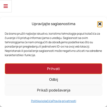
Upravljajte saglasnostima
Da bismo pružili najbolje iskustvo, koristimo tehnologije poput kolačića za
čuvanje i/ili pristup informacijama o uređaju. Saglasnost sa ovim
tehnologijama će nam omogućiti da obrađujemo podatke kao što su
ponašanje pri pregledanju ili jedinstveni ID-ovi na ovoj veb lokaciji.
Nepristanak ili povlačenje saglasnosti može negativno uticati na određene
karakteristike i funkcije.
Prihvati
Odbij
Prikaži podešavanja
0
Politika kolačića
Pravila privatnosti
HOME
PRETRAŽI
KORPA
MOJ RAČUN