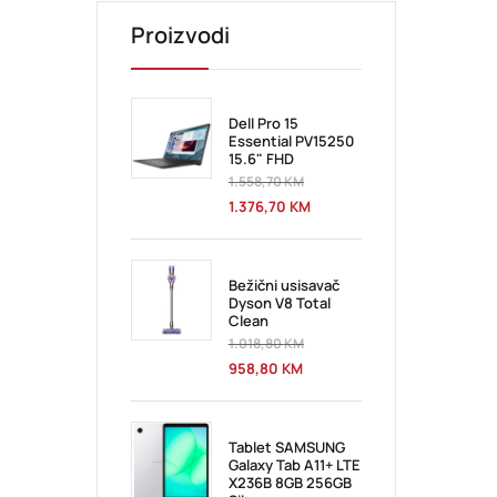
Proizvodi
Dell Pro 15
Essential PV15250
15.6" FHD
1.558,70
KM
1.376,70
KM
Bežični usisavač
Dyson V8 Total
Clean
1.018,80
KM
958,80
KM
Tablet SAMSUNG
Galaxy Tab A11+ LTE
X236B 8GB 256GB