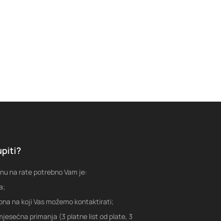
piti?
nu na rate potrebno Vam je:
a;
fona na koji Vas možemo kontaktirati;
jesećna primanja (3 platne list od plate, 3