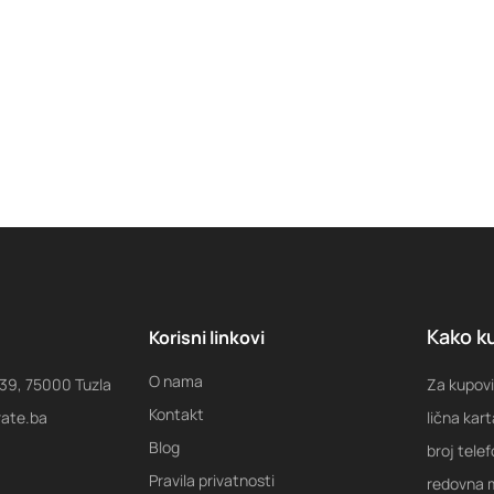
Kako ku
Korisni linkovi
O nama
 39, 75000 Tuzla
Za kupovi
Kontakt
rate.ba
lična kart
Blog
broj tele
Pravila privatnosti
redovna m