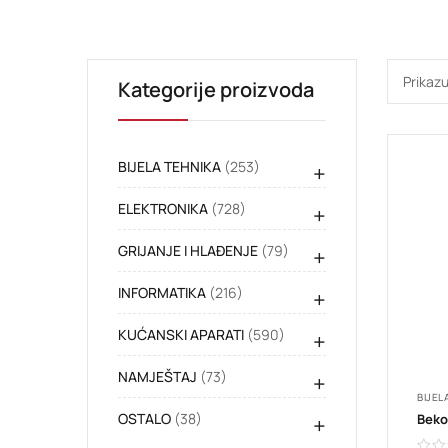
Prikazu
Kategorije proizvoda
BIJELA TEHNIKA
(253)
+
ELEKTRONIKA
(728)
+
GRIJANJE I HLAĐENJE
(79)
+
INFORMATIKA
(216)
+
KUĆANSKI APARATI
(590)
+
NAMJEŠTAJ
(73)
+
BIJEL
OSTALO
(38)
+