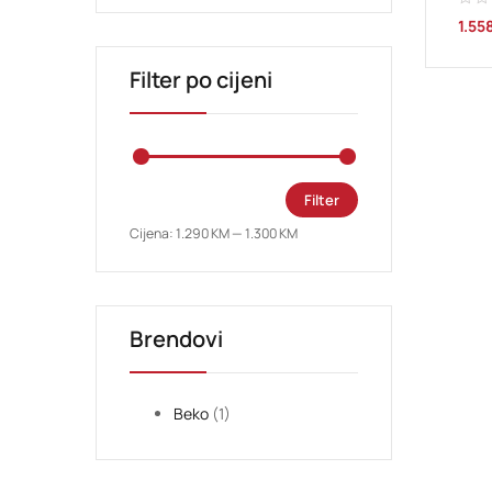
1.55
Filter po cijeni
Filter
Cijena:
1.290 KM
—
1.300 KM
Brendovi
Beko
(1)