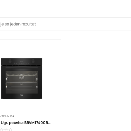
je se jedan rezultat
A TEHNIKA
Beko Ugr. pećnica BBVM17400BDS