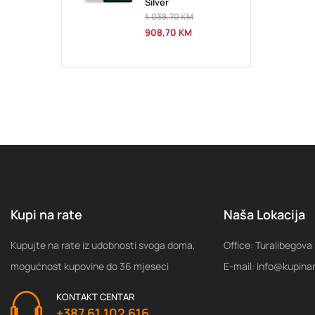
Silver
1.038,70
KM
908,70
KM
Kupi na rate
Naša Lokacija
Kupujte na rate iz udobnosti svoga doma,
Office: Turalibegova
mogućnost kupovine do 36 mjeseci
E-mail: info@kupina
KONTAKT CENTAR
+387 61 102 616