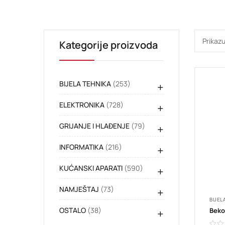
Prikazu
Kategorije proizvoda
BIJELA TEHNIKA
(253)
+
ELEKTRONIKA
(728)
+
GRIJANJE I HLAĐENJE
(79)
+
INFORMATIKA
(216)
+
KUĆANSKI APARATI
(590)
+
NAMJEŠTAJ
(73)
+
BIJEL
OSTALO
(38)
+