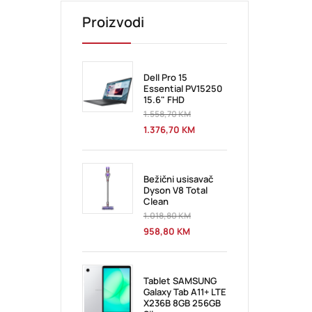
Proizvodi
Dell Pro 15
Essential PV15250
15.6" FHD
1.558,70
KM
1.376,70
KM
Bežični usisavač
Dyson V8 Total
Clean
1.018,80
KM
958,80
KM
Tablet SAMSUNG
Galaxy Tab A11+ LTE
X236B 8GB 256GB