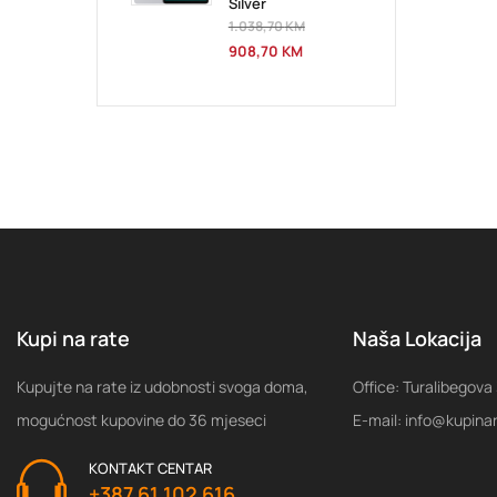
Silver
1.038,70
KM
908,70
KM
Kupi na rate
Naša Lokacija
Kupujte na rate iz udobnosti svoga doma,
Office: Turalibegova
mogućnost kupovine do 36 mjeseci
E-mail: info@kupina
KONTAKT CENTAR
+387 61 102 616