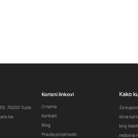
Kako ku
Korisni linkovi
O nama
 39, 75000 Tuzla
Za kupovi
Kontakt
rate.ba
lična kart
Blog
broj tele
Pravila privatnosti
redovna m