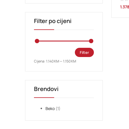
1.37
Filter po cijeni
Filter
Cijena:
1.140 KM
—
1.150 KM
Brendovi
Beko
(1)