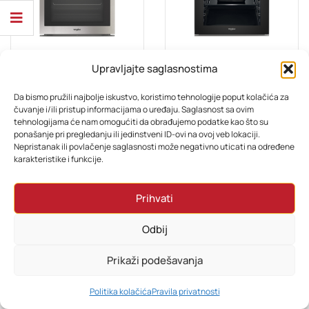
Upravljajte saglasnostima
BIJELA TEHNIKA
BIJELA TEHNIKA
Whirlpool Ugr. Pećnica AKZ9 6220 IX
Whirlpool Ugr. Pećnica AKZ9 9480 NB
Da bismo pružili najbolje iskustvo, koristimo tehnologije poput kolačića za
čuvanje i/ili pristup informacijama o uređaju. Saglasnost sa ovim
Ocjenjeno
Ocjenjeno
tehnologijama će nam omogućiti da obrađujemo podatke kao što su
802,80
KM
1.198,80
KM
5.00
od 5
5.00
od 5
ponašanje pri pregledanju ili jedinstveni ID-ovi na ovoj veb lokaciji.
Nepristanak ili povlačenje saglasnosti može negativno uticati na određene
karakteristike i funkcije.
Prihvati
Odbij
Prikaži podešavanja
0
Politika kolačića
Pravila privatnosti
HOME
PRETRAŽI
KORPA
MOJ RAČUN