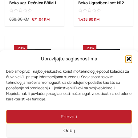
Beko ugr. Pećnica BBIM 13300 XDN
Beko Ugradbeni set N12 BBSM 12300 XD
838,80
KM
671,04
KM
1.438,80
KM
-29%
-29%
Upravljajte saglasnostima
Da bismo pružili najbolje iskustvo, koristimo tehnologije poput kolačića za
čuvanje i/ili pristup informacijama o uređaju. Saglasnost sa ovim
tehnologijama će nam omogućiti da obrađujemo podatke kao što su
ponašanje pri pregledanju ili jedinstveni ID-ovi na ovoj veb lokaciji.
Nepristanak ili povlačenje saglasnosti može negativno uticati na određene
BIJELA TEHNIKA
BIJELA TEHNIKA
karakteristike i funkcije.
Whirlpool Ugr. Pećnica AKZ9S 8270 FB
Whrilpool Ugr. pećnica WOI5S8CM1SXA
Prihvati
Ocjenjeno
Ocjenjeno
1.354,80
KM
1.054,80
KM
1.151,58
KM
896,58
KM
5.00
od 5
5.00
od 5
Odbij