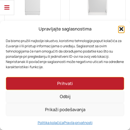
Upravljajte saglasnostima
BIJELA TEHNIKA
MAŠINE ZA SUĐE
Beko Mašina za suđe BDFS26120WQ
Beko Ugr. Mašina za suđe BDIS161E0Q
Da bismo pružili najbolje iskustvo, koristimo tehnologije poput kolačića za
čuvanje i/ili pristup informacijama o uređaju. Saglasnost sa ovim
tehnologijama će nam omogućiti da obrađujemo podatke kao što su
1.198,80
KM
949,00
KM
ponašanje pri pregledanju ili jedinstveni ID-ovi na ovoj veb lokaciji.
Nepristanak ili povlačenje saglasnosti može negativno uticati na određene
karakteristike i funkcije.
Prihvati
Odbij
Prikaži podešavanja
0
Politika kolačića
Pravila privatnosti
HOME
PRETRAŽI
KORPA
MOJ RAČUN