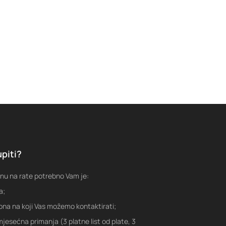
piti?
nu na rate potrebno Vam je:
a;
fona na koji Vas možemo kontaktirati;
jesećna primanja (3 platne list od plate, 3