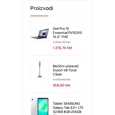
Proizvodi
Dell Pro 15
Essential PV15250
15.6" FHD
1.558,70
KM
1.376,70
KM
Bežični usisavač
Dyson V8 Total
Clean
1.018,80
KM
958,80
KM
Tablet SAMSUNG
Galaxy Tab A11+ LTE
X236B 8GB 256GB