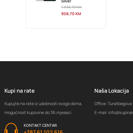
Silver
1.038,70
KM
908,70
KM
Kupi na rate
Naša Lokacija
Kupujte na rate iz udobnosti svoga doma,
Office: Turalibegova
mogućnost kupovine do 36 mjeseci
E-mail: info@kupina
KONTAKT CENTAR
+387 61 102 616