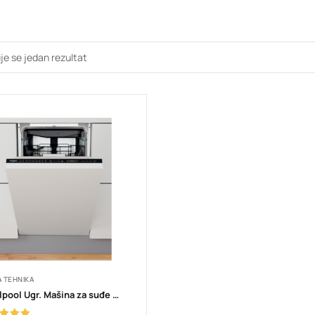
je se jedan rezultat
A TEHNIKA
Whirlpool Ugr. Mašina za suđe WSIP 4O23 PFE