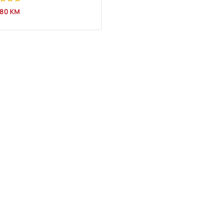
njeno
,80
KM
od 5