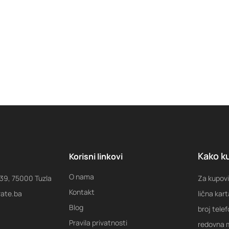
Kako ku
Korisni linkovi
O nama
 39, 75000 Tuzla
Za kupovi
Kontakt
rate.ba
lična kart
Blog
broj tele
Pravila privatnosti
redovna m