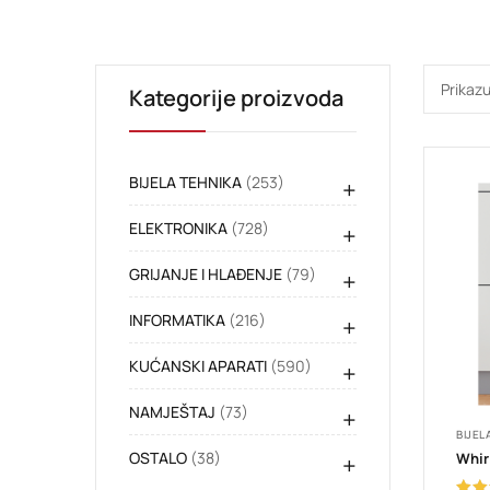
Prikazu
Kategorije proizvoda
BIJELA TEHNIKA
(253)
+
ELEKTRONIKA
(728)
+
GRIJANJE I HLAĐENJE
(79)
+
INFORMATIKA
(216)
+
KUĆANSKI APARATI
(590)
+
NAMJEŠTAJ
(73)
+
BIJEL
OSTALO
(38)
+