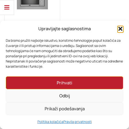
Upravljajte saglasnostima
BIJELA TEHNIKA
Beko Ugr. Mikrovalna BMOB 17131 X
Da bismo pružili najbolje iskustvo, koristimo tehnologije poput kolačića za
čuvanje i/ili pristup informacijama o uređaju. Saglasnost sa ovim
tehnologijama će nam omogućiti da obrađujemo podatke kao što su
550,80
KM
ponašanje pri pregledanju ili jedinstveni ID-ovi na ovoj veb lokaciji.
Nepristanak ili povlačenje saglasnosti može negativno uticati na određene
karakteristike i funkcije.
Prihvati
Odbij
Prikaži podešavanja
0
Politika kolačića
Pravila privatnosti
HOME
PRETRAŽI
KORPA
MOJ RAČUN