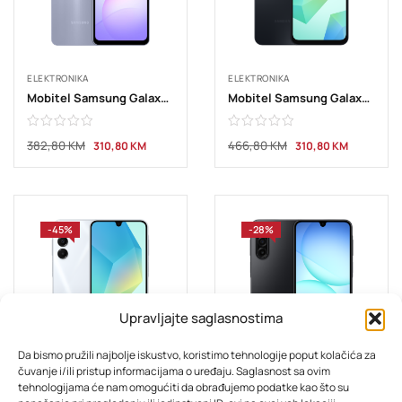
ELEKTRONIKA
ELEKTRONIKA
Mobitel Samsung Galaxy A07 6GB 128GB Violet
Mobitel Samsung Galaxy A16 4GB 128GB Dual Sim Black
382,80
KM
466,80
KM
310,80
KM
310,80
KM
-45%
-28%
Upravljajte saglasnostima
Da bismo pružili najbolje iskustvo, koristimo tehnologije poput kolačića za
čuvanje i/ili pristup informacijama o uređaju. Saglasnost sa ovim
ELEKTRONIKA
ELEKTRONIKA
tehnologijama će nam omogućiti da obrađujemo podatke kao što su
Mobitel Samsung Galaxy A16 4GB 128GB Dual Sim Silver/Gray
Mobitel Samsung Galaxy A17 4GB 128GB Dual Sim Black