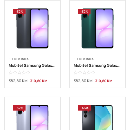
-32%
-32%
ELEKTRONIKA
ELEKTRONIKA
Mobitel Samsung Galaxy A07 6GB 128GB Black
Mobitel Samsung Galaxy A07 6GB 128GB Green
382,80
KM
382,80
KM
310,80
KM
310,80
KM
-32%
-45%