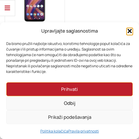
Upravljajte saglasnostima
ELEKTRONIKA
Mobitel Lenovo A6 note 3/32GB crni
Da bismo pružili najbolje iskustvo, koristimo tehnologije poput kolačića za
čuvanje i/ili pristup informacijama o uređaju. Saglasnost sa ovim
tehnologijama će nam omogućiti da obrađujemo podatke kao što su
310,80
KM
294,00
KM
ponašanje pri pregledanju ili jedinstveni ID-ovi na ovoj veb lokaciji.
Nepristanak ili povlačenje saglasnosti može negativno uticati na određene
karakteristike i funkcije.
Prihvati
Odbij
Prikaži podešavanja
0
Politika kolačića
Pravila privatnosti
HOME
PRETRAŽI
KORPA
MOJ RAČUN