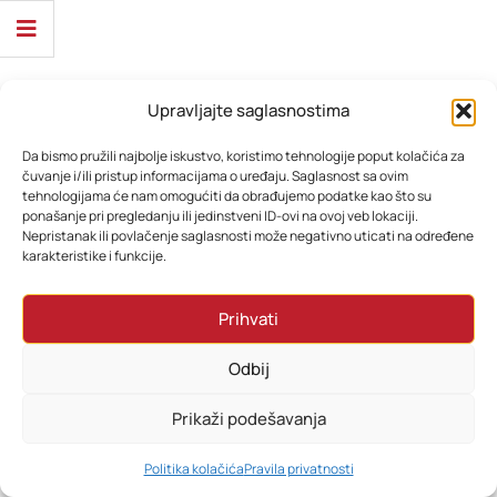
Upravljajte saglasnostima
Da bismo pružili najbolje iskustvo, koristimo tehnologije poput kolačića za
čuvanje i/ili pristup informacijama o uređaju. Saglasnost sa ovim
tehnologijama će nam omogućiti da obrađujemo podatke kao što su
ponašanje pri pregledanju ili jedinstveni ID-ovi na ovoj veb lokaciji.
Nepristanak ili povlačenje saglasnosti može negativno uticati na određene
karakteristike i funkcije.
Prihvati
Odbij
Prikaži podešavanja
0
Politika kolačića
Pravila privatnosti
HOME
PRETRAŽI
KORPA
MOJ RAČUN