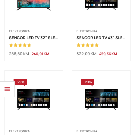
ELEKTRONIKA
ELEKTRONIKA
SENCOR LED TV 32” SLE3233TCS
SENCOR LED TV 43” SLE 43FS804B FHD
Ocjenjeno
Ocjenjeno
286,80
KM
522,00
KM
240,91
KM
459,36
KM
5.00
od 5
5.00
od 5
-29%
-29%
ELEKTRONIKA
ELEKTRONIKA