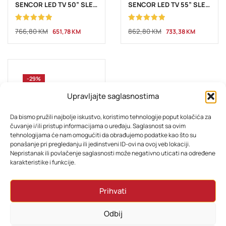
SENCOR LED TV 50” SLE 50US804B UHD
SENCOR LED TV 55” SLE 55US804B UHD
Ocjenjeno
Ocjenjeno
766,80
KM
862,80
KM
651,78
KM
733,38
KM
5.00
od 5
5.00
od 5
-29%
Upravljajte saglasnostima
Da bismo pružili najbolje iskustvo, koristimo tehnologije poput kolačića za
čuvanje i/ili pristup informacijama o uređaju. Saglasnost sa ovim
tehnologijama će nam omogućiti da obrađujemo podatke kao što su
ponašanje pri pregledanju ili jedinstveni ID-ovi na ovoj veb lokaciji.
Nepristanak ili povlačenje saglasnosti može negativno uticati na određene
ELEKTRONIKA
karakteristike i funkcije.
SENCOR LED TV 65” SLE 65US804B UHD
Prihvati
Ocjenjeno
1.138,80
KM
967,98
KM
5.00
od 5
Odbij