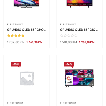
ELEKTRONIKA
ELEKTRONIKA
GRUNDIG QLED 65” GHQ 8990 Google TV
GRUNDIG QLED 65” GIQ 8950 B Google TV
Ocjenjeno
1.702,80
KM
1.510,80
KM
1.447,38
KM
1.284,18
KM
5.00
od 5
-25%
-24%
ELEKTRONIKA
ELEKTRONIKA