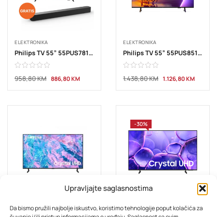
ELEKTRONIKA
ELEKTRONIKA
Philips TV 55” 55PUS7810 4K Qled
Philips TV 55” 55PUS8510 4K Qled Titan
958,80
KM
1.438,80
KM
886,80
KM
1.126,80
KM
-30%
Upravljajte saglasnostima
ELEKTRONIKA
ELEKTRONIKA
Da bismo pružili najbolje iskustvo, koristimo tehnologije poput kolačića za
SAMSUNG LED TV 55 UWS41/U55D
SAMSUNG TV 50” Smart UE50U8072FUXXH
čuvanje i/ili pristup informacijama o uređaju. Saglasnost sa ovim