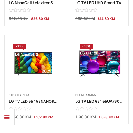
LG NanoCell televizor 55NU800B3LA, 4K Ultra HD, Smart TV, webOS 26, ?7 AI Processor 4K Gen9, HDR10 / HLG, 2.0ch 20W,
LG TV LED UHD Smart TV 55” 55UA73003LA
922,80
KM
898,80
KM
826,80
KM
814,80
KM
-23%
-25%
ELEKTRONIKA
ELEKTRONIKA
LG TV LED 55” 55NANO80A3B 4K
LG TV LED 65” 65UA73003LA
1.258,80
KM
1.198,80
KM
1.162,80
KM
1.078,80
KM