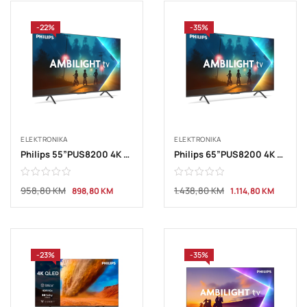
-22%
-35%
ELEKTRONIKA
ELEKTRONIKA
Philips 55”PUS8200 4K Titan OS AMBILIGHT
Philips 65”PUS8200 4K Titan OS AMBILIGHT TV
958,80
KM
1.438,80
KM
898,80
KM
1.114,80
KM
-23%
-35%