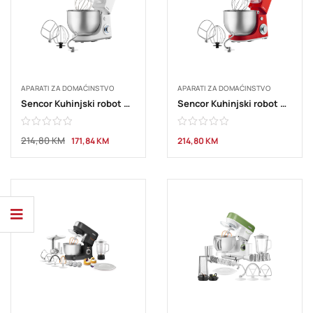
APARATI ZA DOMAĆINSTVO
APARATI ZA DOMAĆINSTVO
Sencor Kuhinjski robot STM 3630WH
Sencor Kuhinjski robot STM 3634RD
214,80
KM
171,84
KM
214,80
KM