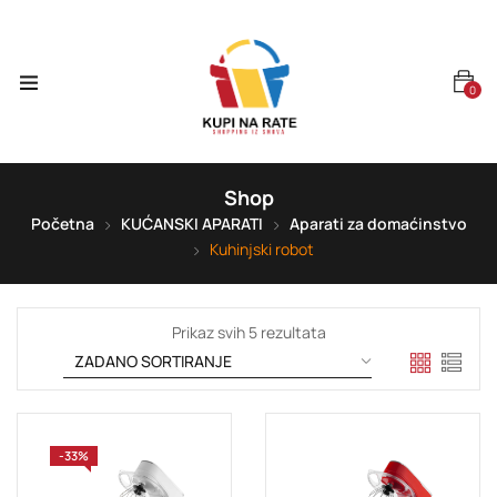
0
Shop
Početna
KUĆANSKI APARATI
Aparati za domaćinstvo
Kuhinjski robot
Prikaz svih 5 rezultata
-33%