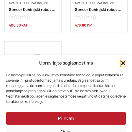
APARATI ZA DOMAĆINSTVO
APARATI ZA DOMAĆINSTVO
Sencor Kuhinjski robot STM 3761BK
Sencor Kuhinjski robot STM 3780GG
406,80
KM
478,80
KM
Upravljajte saglasnostima
Da bismo pružili najbolje iskustvo, koristimo tehnologije poput kolačića za
čuvanje i/ili pristup informacijama o uređaju. Saglasnost sa ovim
tehnologijama će nam omogućiti da obrađujemo podatke kao što su
ponašanje pri pregledanju ili jedinstveni ID-ovi na ovoj veb lokaciji.
Nepristanak ili povlačenje saglasnosti može negativno uticati na određene
APARATI ZA DOMAĆINSTVO
karakteristike i funkcije.
Tefal Kuhinjski robot QB160138
Prihvati
310,80
KM
Odbij