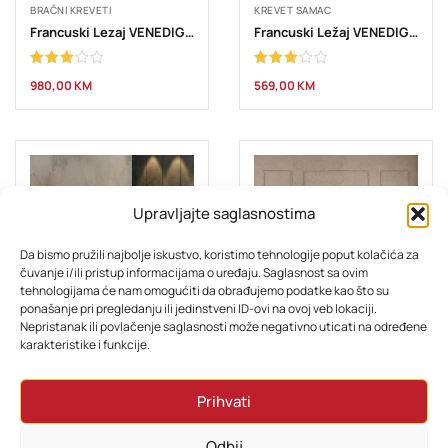
BRAČNI KREVETI
KREVET SAMAC
Francuski Lezaj VENEDIG 160×200
Francuski Ležaj VENEDIG 90×200
Ocjenjeno
Ocjenjeno
980,00
KM
569,00
KM
3.00
3.00
od 5
od 5
Upravljajte saglasnostima
Da bismo pružili najbolje iskustvo, koristimo tehnologije poput kolačića za
čuvanje i/ili pristup informacijama o uređaju. Saglasnost sa ovim
tehnologijama će nam omogućiti da obrađujemo podatke kao što su
ponašanje pri pregledanju ili jedinstveni ID-ovi na ovoj veb lokaciji.
Nepristanak ili povlačenje saglasnosti može negativno uticati na određene
BRAČNI KREVETI
BRAČNI KREVETI
karakteristike i funkcije.
Francuski Lezaj VERONA 160×200
Krevet Roma sa madracem | 160×200 i 180×200
Prihvati
Ocjenjeno
959,00
KM
1.499,00
KM
–
1.649,00
KM
3.00
od 5
Odbij