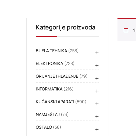
Kategorije proizvoda
N
BIJELA TEHNIKA
(253)
+
ELEKTRONIKA
(728)
+
GRIJANJE I HLAĐENJE
(79)
+
INFORMATIKA
(216)
+
KUĆANSKI APARATI
(590)
+
NAMJEŠTAJ
(73)
+
OSTALO
(38)
+