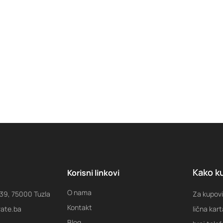
Kako ku
Korisni linkovi
O nama
 39, 75000 Tuzla
Za kupovi
Kontakt
rate.ba
lična kart
Blog