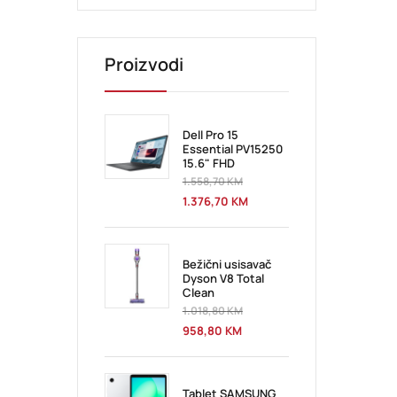
Proizvodi
Dell Pro 15
Essential PV15250
15.6" FHD
1.558,70
KM
1.376,70
KM
Bežični usisavač
Dyson V8 Total
Clean
1.018,80
KM
958,80
KM
Tablet SAMSUNG