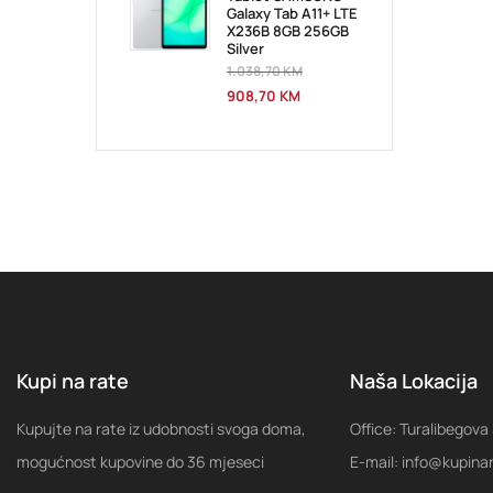
Galaxy Tab A11+ LTE
X236B 8GB 256GB
Silver
1.038,70
KM
908,70
KM
Kupi na rate
Naša Lokacija
Kupujte na rate iz udobnosti svoga doma,
Office: Turalibegova
mogućnost kupovine do 36 mjeseci
E-mail: info@kupina