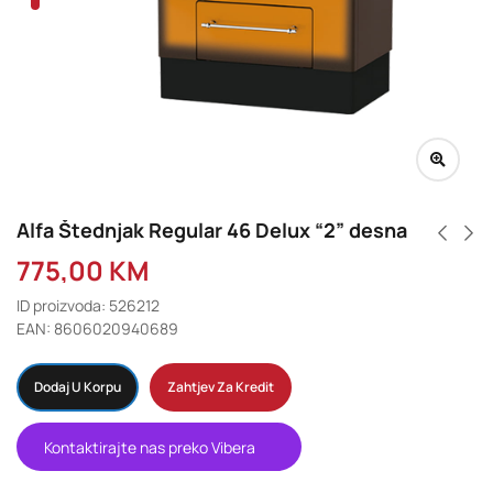
Alfa Štednjak Regular 46 Delux “2” desna
775,00
KM
ID proizvoda: 526212
EAN: 8606020940689
Dodaj U Korpu
Zahtjev Za Kredit
Kontaktirajte nas preko Vibera