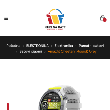
0
Početna
ELEKTRONIKA
Elektronika
Pametni satovi
Satovi xiaomi
Amazfit Cheetah (Round) Grey