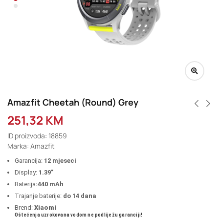
Amazfit Cheetah (Round) Grey
251,32
KM
ID proizvoda: 18859
Marka: Amazfit
Garancija:
12 mjeseci
Display:
1.39”
Baterija
:440
mAh
Trajanje baterije:
do 14 dana
Brend:
Xiaomi
Oštećenja uzrokovana vodom ne podliježu garanciji!