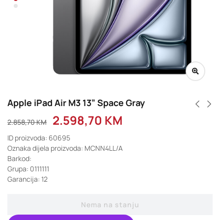
Apple iPad Air M3 13” Space Gray
2.598,70
KM
2.858,70
KM
ID proizvoda: 60695
Oznaka dijela proizvoda: MCNN4LL/A
Barkod:
Grupa: 0111111
Garancija: 12
Nema na stanju