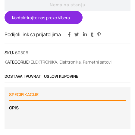
Nema na stanju
Kontaktirajte nas preko Vibera
Podijeli link sa prijateljima
SKU:
60506
KATEGORIJE:
ELEKTRONIKA
,
Elektronika
,
Pametni satovi
DOSTAVA I POVRAT
USLOVI KUPOVINE
SPECIFIKACIJE
OPIS