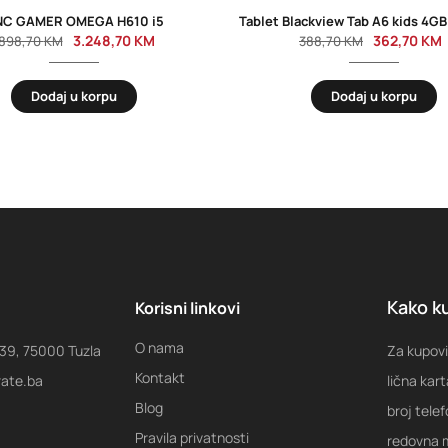
C GAMER OMEGA H610 i5
3.248,70
KM
362,70
KM
.898,70
KM
388,70
KM
Dodaj u korpu
Dodaj u korpu
Kako ku
Korisni linkovi
O nama
 39, 75000 Tuzla
Za kupovi
Kontakt
rate.ba
lična kart
Blog
broj tele
Pravila privatnosti
redovna m