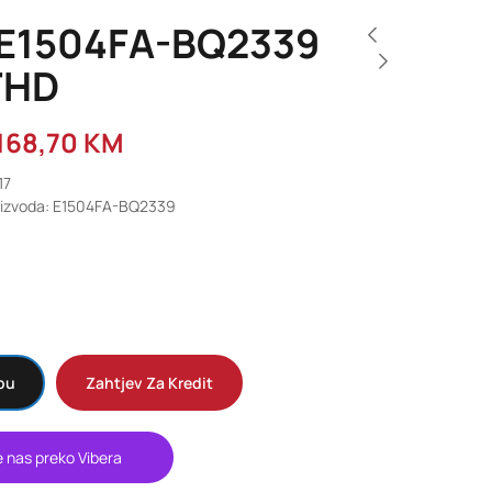
E1504FA-BQ2339
FHD
.168,70
KM
17
roizvoda: E1504FA-BQ2339
pu
Zahtjev Za Kredit
e nas preko Vibera