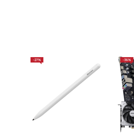
-27%
-36%