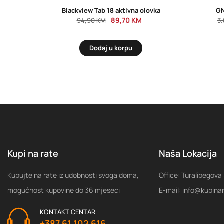
Blackview Tab 18 aktivna olovka
GN
89,70
KM
94,90
KM
3
Dodaj u korpu
Kupi na rate
Naša Lokacija
Kupujte na rate iz udobnosti svoga doma,
Office: Turalibegova
mogućnost kupovine do 36 mjeseci
E-mail: info@kupina
KONTAKT CENTAR
+387 61 102 616