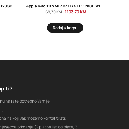
Tablet Blackview Tab A6 kids 4GB 128GB WiFi 10” Rose Pink
Apple iPad 11th MD4D4LL/A 11” 128GB Wifi Yellow
1.103,70
KM
1.168,70
KM
Dodaj u korpu
piti?
nu na rate potrebno Vam je:
a;
fona na koji Vas možemo kontaktirati;
jesećna primanja (3 platne list od plate, 3