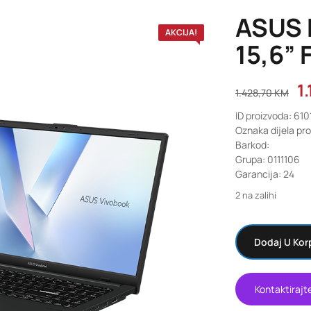
ASUS 
AKCIJA!
15,6” 
1
1.428,70
KM
ID proizvoda: 610
Oznaka dijela p
Barkod:
Grupa: 0111106
Garancija: 24
2 na zalihi
Dodaj U Kor
Kontaktirajt