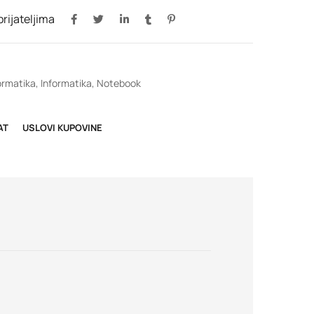
 prijateljima
ormatika
,
Informatika
,
Notebook
AT
USLOVI KUPOVINE