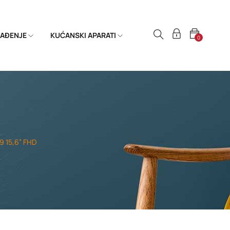
HLAĐENJE
KUĆANSKI APARATI
0
 15,6” FHD