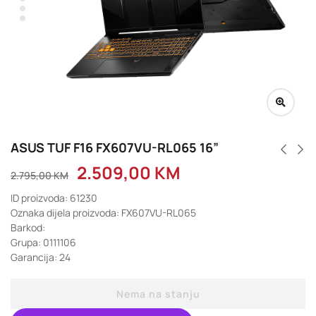
ASUS TUF F16 FX607VU-RL065 16”
2.509,00
KM
2.795,00
KM
ID proizvoda: 61230
Oznaka dijela proizvoda: FX607VU-RL065
Barkod:
Grupa: 0111106
Garancija: 24
Nema na stanju