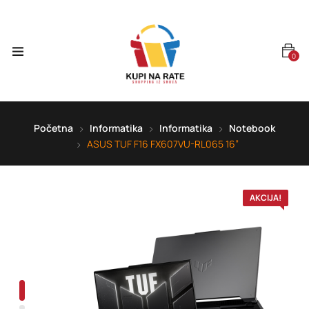
0
Početna
Informatika
Informatika
Notebook
ASUS TUF F16 FX607VU-RL065 16”
AKCIJA!