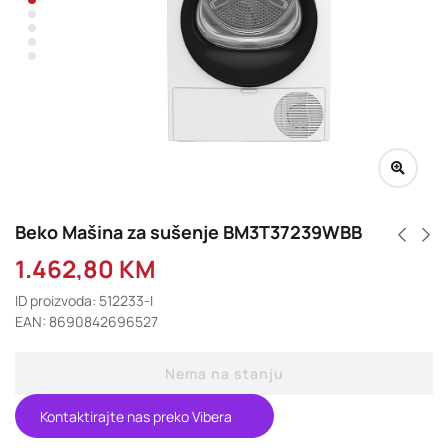
Beko Mašina za sušenje BM3T37239WBB
1.462,80
KM
ID proizvoda: 512233-I
EAN: 8690842696527
Nema na stanju
Kontaktirajte nas preko Vibera