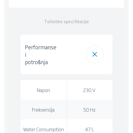
Tehničke specifikacije
Performanse
i
potrošnja
Napon
230 V
Frekvencija
50 Hz
Water Consumption
47 L