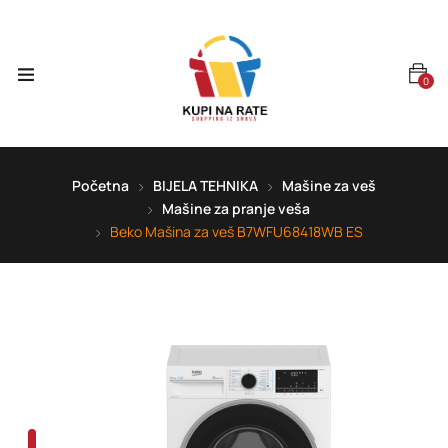
0
Početna
BIJELA TEHNIKA
Mašine za veš
Mašine za pranje veša
Beko Mašina za veš B7WFU68418WB ES