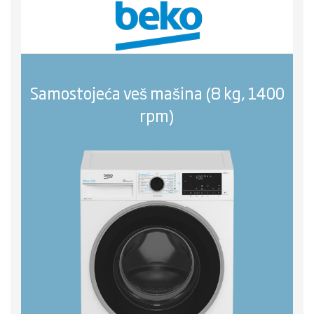
Samostojeća veš mašina (8 kg, 1400
rpm)