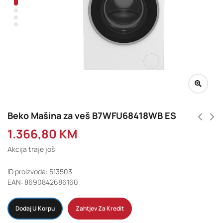
Beko Mašina za veš B7WFU68418WB ES
1.366,80
KM
Akcija traje još:
ID proizvoda: 513503
EAN: 8690842686160
Dodaj U Korpu
Zahtjev Za Kredit