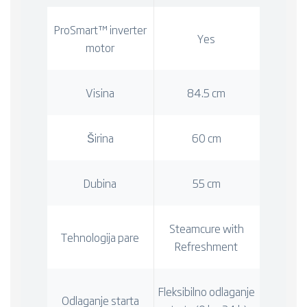
ProSmart™ inverter
Yes
motor
Visina
84.5 cm
Širina
60 cm
Dubina
55 cm
Steamcure with
Tehnologija pare
Refreshment
Fleksibilno odlaganje
Odlaganje starta