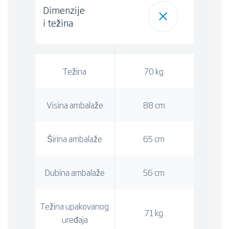
Dimenzije
i težina
Težina
70 kg
Visina ambalaže
88 cm
Širina ambalaže
65 cm
Dubina ambalaže
56 cm
Težina upakovanog
71 kg
uređaja