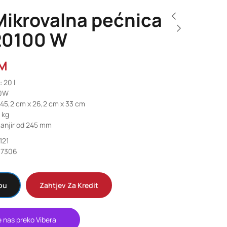
Mikrovalna pećnica
20100 W
M
 20 l
00W
 45,2 cm x 26,2 cm x 33 cm
2 kg
tanjir od 245 mm
121
37306
pu
Zahtjev Za Kredit
e nas preko Vibera