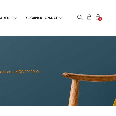
HLAĐENJE
KUĆANSKI APARATI
0
a pećnica MGC 20100 W