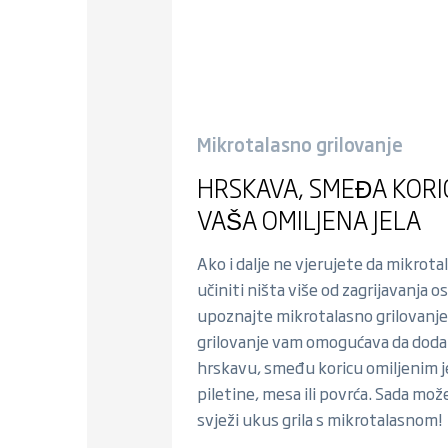
Mikrotalasno grilovanje
HRSKAVA, SMEĐA KORI
VAŠA OMILJENA JELA
Ako i dalje ne vjerujete da mikrot
učiniti ništa više od zagrijavanja 
upoznajte mikrotalasno grilovanje
grilovanje vam omogućava da dod
hrskavu, smeđu koricu omiljenim je
piletine, mesa ili povrća. Sada mož
svježi ukus grila s mikrotalasnom!