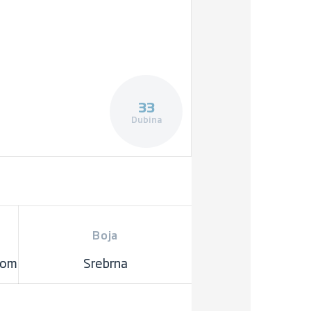
33
Dubina
Boja
ilom
Srebrna