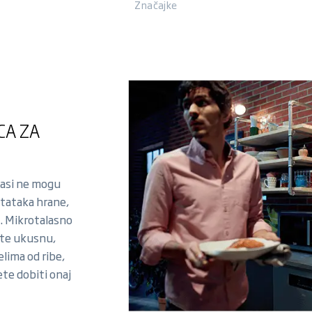
Značajke
CA ZA
alasi ne mogu
ostataka hrane,
. Mikrotalasno
ate ukusnu,
lima od ribe,
ete dobiti onaj