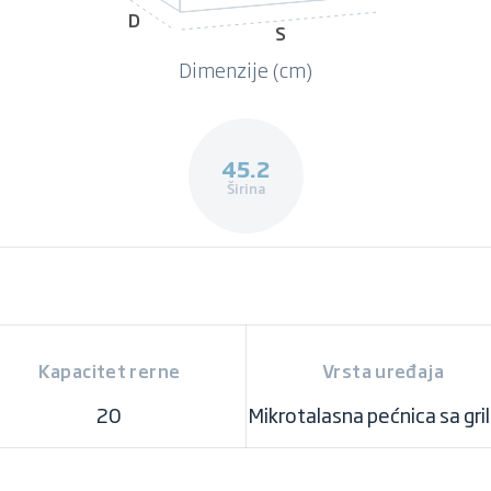
D
S
Dimenzije (cm)
45.2
Širina
Kapacitet rerne
Vrsta uređaja
20
Mikrotalasna pećnica sa gr