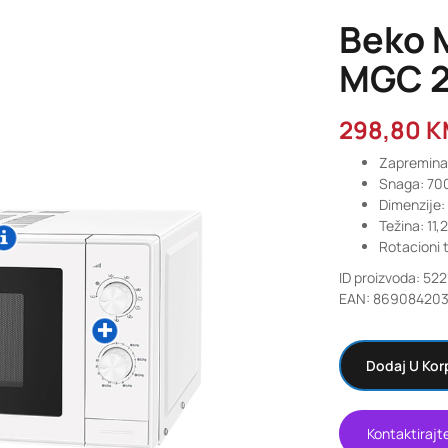
Beko 
MGC 
298,80
K
Zapremina:
Snaga: 7
Dimenzije:
Težina: 11,
Rotacioni 
ID proizvoda: 522
EAN: 86908420
Dodaj U Kor
Kontaktirajt