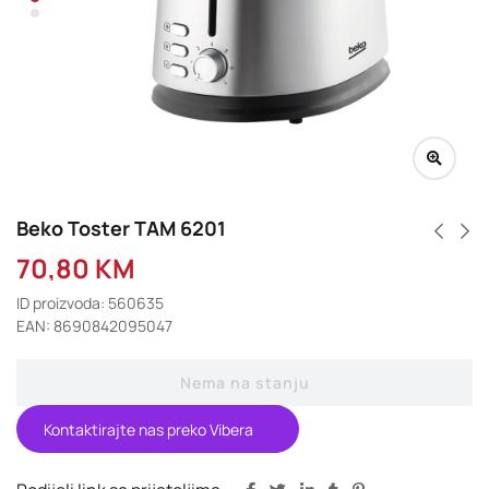
Beko Toster TAM 6201
70,80
KM
ID proizvoda: 560635
EAN: 8690842095047
Nema na stanju
Kontaktirajte nas preko Vibera