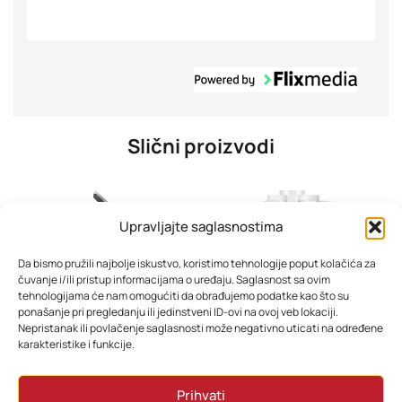
Slični proizvodi
Upravljajte saglasnostima
Da bismo pružili najbolje iskustvo, koristimo tehnologije poput kolačića za
čuvanje i/ili pristup informacijama o uređaju. Saglasnost sa ovim
tehnologijama će nam omogućiti da obrađujemo podatke kao što su
ponašanje pri pregledanju ili jedinstveni ID-ovi na ovoj veb lokaciji.
Nepristanak ili povlačenje saglasnosti može negativno uticati na određene
karakteristike i funkcije.
Xiaomi Mi kuhalo za vodu stakleno BHR7423EU
Xiaomi Mi Smart blender 1000W BHR5960EU
Prihvati
58,80
KM
290,40
KM