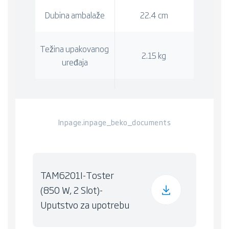
Dubina ambalaže
22.4 cm
Težina upakovanog
2.15 kg
uređaja
Inpage.inpage_beko_documents
TAM6201I-Toster
(850 W, 2 Slot)-
Uputstvo za upotrebu