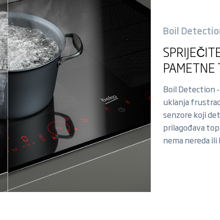
Boil Detecti
SPRIJEČIT
PAMETNE 
Boil Detection -
uklanja frustra
senzore koji det
prilagođava topl
nema nereda ili