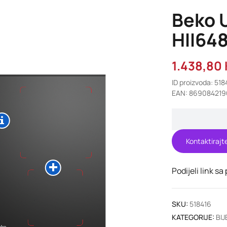
Beko U
HII64
1.438,80
ID proizvoda: 518
EAN: 869084219
Kontaktirajt
Podijeli link sa
SKU:
518416
KATEGORIJE:
BIJ