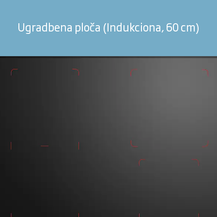
Ugradbena ploča (Indukciona, 60 cm)