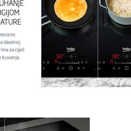
KUHANJE
GIJOM
RATURE
recizno
a idealnoj
ma za cijeli
n kuvanja.