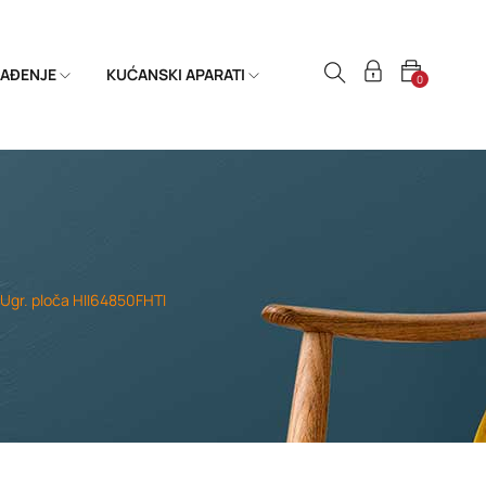
HLAĐENJE
KUĆANSKI APARATI
0
Ugr. ploča HII64850FHTI