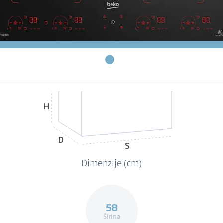
H
D
S
Dimenzije (cm)
58
Širina