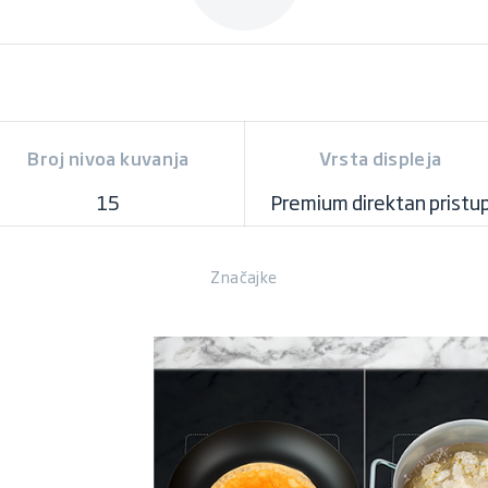
Broj nivoa kuvanja
Vrsta displeja
15
Premium direktan pristu
Značajke