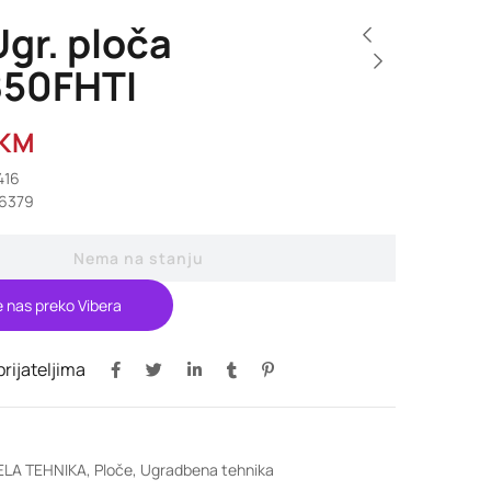
gr. ploča
850FHTI
KM
416
6379
Nema na stanju
e nas preko Vibera
 prijateljima
ELA TEHNIKA
,
Ploče
,
Ugradbena tehnika