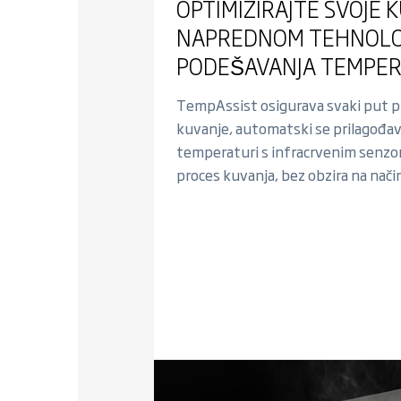
OPTIMIZIRAJTE SVOJE 
NAPREDNOM TEHNOLO
PODEŠAVANJA TEMPE
TempAssist osigurava svaki put p
kuvanje, automatski se prilagođav
temperaturi s infracrvenim senzori
proces kuvanja, bez obzira na nači