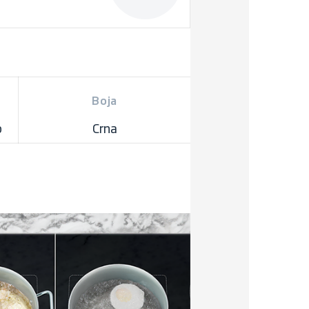
Boja
p
Crna