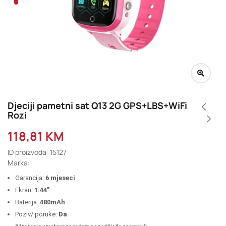
Djeciji pametni sat Q13 2G GPS+LBS+WiFi
Rozi
118,81
KM
ID proizvoda: 15127
Marka:
Garancija:
6 mjeseci
Ekran:
1.44”
Baterija:
480mAh
Poziv/ poruke:
Da