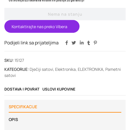
Oštećenja uzrokovana vodom ne podliježu garanciji!
Nema na stanju
Kontaktirajte nas preko Vibera
Podijeli link sa prijateljima
SKU:
15127
KATEGORIJE:
Dječiji satovi
,
Elektronika
,
ELEKTRONIKA
,
Pametni
satovi
DOSTAVA I POVRAT
USLOVI KUPOVINE
SPECIFIKACIJE
OPIS