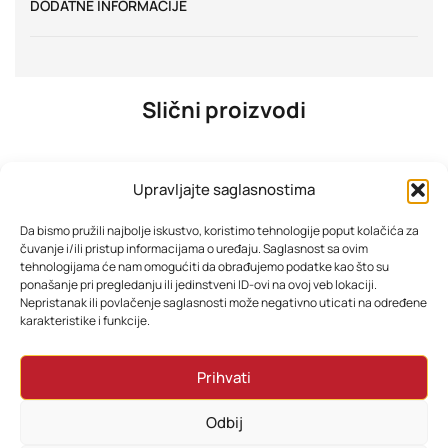
DODATNE INFORMACIJE
Slični proizvodi
Upravljajte saglasnostima
Da bismo pružili najbolje iskustvo, koristimo tehnologije poput kolačića za
čuvanje i/ili pristup informacijama o uređaju. Saglasnost sa ovim
tehnologijama će nam omogućiti da obrađujemo podatke kao što su
ponašanje pri pregledanju ili jedinstveni ID-ovi na ovoj veb lokaciji.
Nepristanak ili povlačenje saglasnosti može negativno uticati na određene
karakteristike i funkcije.
TESLA TV 65E655BUS 4K
TESLA TV 40E325BF FHD HDMIX3
Prihvati
968,31
KM
340,62
KM
Odbij
Dodaj u korpu
Dodaj u korpu