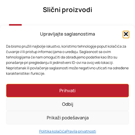
Slični proizvodi
-31%
Upravljajte saglasnostima
Da bismo pružili najbolje iskustvo, koristimo tehnologije poput kolačića za
čuvanje i/ili pristup informacijama o uređaju. Saglasnost sa ovim
tehnologijama će nam omogućiti da obrađujemo podatke kao što su
ponašanje pri pregledanju ili jedinstveni ID-ovi na ovoj veb lokaciji.
Nepristanak ili povlačenje saglasnosti može negativno uticati na određene
karakteristike i funkcije.
PHILIPS Lumea IPL uređaj za uklanjanje dlačica BRI97700
PHILIPS One Blade zamjenske oštrice QP220/51
Prihvati
1.438,80
KM
71,88
KM
1.198,80
KM
Odbij
Dodaj u korpu
Dodaj u korpu
Prikaži podešavanja
0
Politika kolačića
Pravila privatnosti
HOME
PRETRAŽI
KORPA
MOJ RAČUN