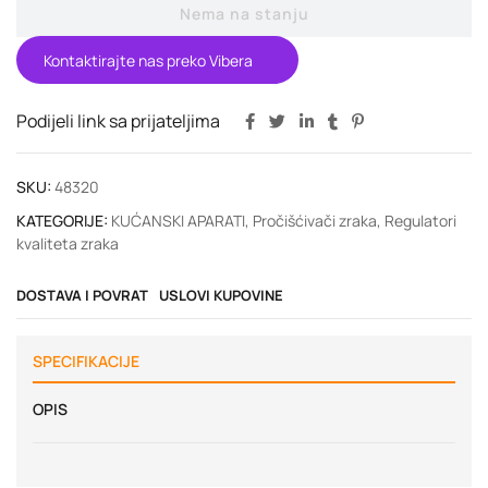
Nema na stanju
Kontaktirajte nas preko Vibera
Podijeli link sa prijateljima
SKU:
48320
KATEGORIJE:
KUĆANSKI APARATI
,
Pročišćivači zraka
,
Regulatori
kvaliteta zraka
DOSTAVA I POVRAT
USLOVI KUPOVINE
SPECIFIKACIJE
OPIS