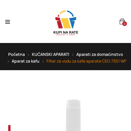
0
Početna
KUĆANSKI APARATI
Aparati za domaćinstvo
Aparat za kafu
Filter za vodu za kafe aparate CEG 7301 WF