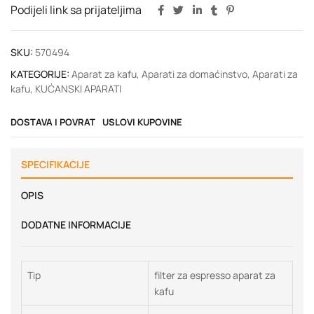
Podijeli link sa prijateljima
SKU:
570494
KATEGORIJE:
Aparat za kafu
,
Aparati za domaćinstvo
,
Aparati za
kafu
,
KUĆANSKI APARATI
DOSTAVA I POVRAT
USLOVI KUPOVINE
SPECIFIKACIJE
OPIS
DODATNE INFORMACIJE
Tip
filter za espresso aparat za
kafu