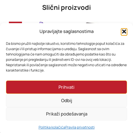
Slični proizvodi
-30%
Upravljajte saglasnostima
Da bismo pružili najbolje iskustvo, koristimo tehnologije poput kolačića za
čuvanje i/ili pristup informacijama o uređaju. Saglasnost sa ovim
tehnologijama će nam omogućiti da obrađujemo podatke kao što su
ponašanje pri pregledanju ili jedinstveni ID-ovi na ovoj veb lokaciji.
Nepristanak ili povlačenje saglasnosti može negativno uticati na određene
karakteristike i funkcije.
Usisivač Dyson V15 detect Absolute
Filter za pročišćivač zraka ESPERANZA BORA H11 EHP003H11
Prihvati
1.978,80
KM
58,80
KM
1.654,80
KM
Odbij
Dodaj u korpu
Dodaj u korpu
Prikaži podešavanja
0
Politika kolačića
Pravila privatnosti
HOME
PRETRAŽI
KORPA
MOJ RAČUN