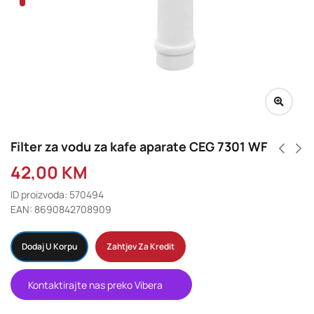
Filter za vodu za kafe aparate CEG 7301 WF
42,00
KM
ID proizvoda: 570494
EAN: 8690842708909
Dodaj U Korpu
Zahtjev Za Kredit
Kontaktirajte nas preko Vibera