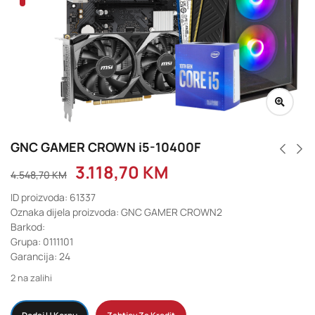
GNC GAMER CROWN i5-10400F
3.118,70
KM
4.548,70
KM
ID proizvoda: 61337
Oznaka dijela proizvoda: GNC GAMER CROWN2
Barkod:
Grupa: 0111101
Garancija: 24
2 na zalihi