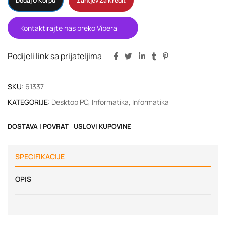
Dodaj U Korpu
Zahtjev Za Kredit
Kontaktirajte nas preko Vibera
Podijeli link sa prijateljima
SKU:
61337
KATEGORIJE:
Desktop PC
,
Informatika
,
Informatika
DOSTAVA I POVRAT
USLOVI KUPOVINE
SPECIFIKACIJE
OPIS