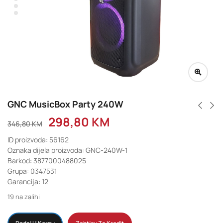
GNC MusicBox Party 240W
298,80
KM
346,80
KM
ID proizvoda: 56162
Oznaka dijela proizvoda: GNC-240W-1
Barkod: 3877000488025
Grupa: 0347531
Garancija: 12
19 na zalihi