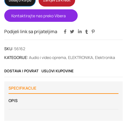
Dodaj U Korpu
Zahtjev Za Kredit
Kontaktirajte nas preko Vibera
Podijeli link sa prijateljima
SKU:
56162
KATEGORIJE:
Audio i video oprema
,
ELEKTRONIKA
,
Elektronika
DOSTAVA I POVRAT
USLOVI KUPOVINE
SPECIFIKACIJE
OPIS