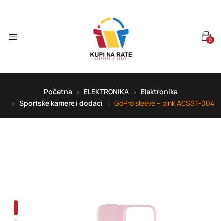
0
Početna
ELEKTRONIKA
Elektronika
Sportske kamere i dodaci
GoPro sleeve – pink ACSST-004