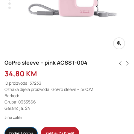
GoPro sleeve – pink ACSST-004
34,80
KM
ID proizvoda: 37233
Oznaka dijela proizvoda: GoPro sleeve – p/KOM
Barkod:
Grupa: 0353566
Garancija: 24
3 na zalihi
Dodaj U Korpu
Zahtjev Za Kredit