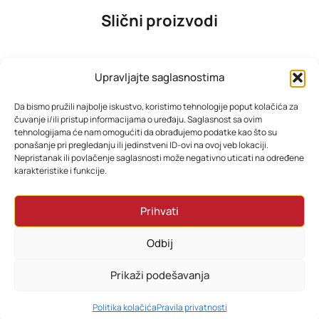
Slični proizvodi
Upravljajte saglasnostima
Da bismo pružili najbolje iskustvo, koristimo tehnologije poput kolačića za
čuvanje i/ili pristup informacijama o uređaju. Saglasnost sa ovim
tehnologijama će nam omogućiti da obrađujemo podatke kao što su
ponašanje pri pregledanju ili jedinstveni ID-ovi na ovoj veb lokaciji.
Nepristanak ili povlačenje saglasnosti može negativno uticati na određene
karakteristike i funkcije.
SAMSUNG TV QE55Q7FAAUXXH
TESLA TV 32E645BHW HD
Prihvati
1.291,38
KM
276,00
KM
Odbij
Dodaj u korpu
Dodaj u korpu
Prikaži podešavanja
0
Politika kolačića
Pravila privatnosti
HOME
PRETRAŽI
KORPA
MOJ RAČUN