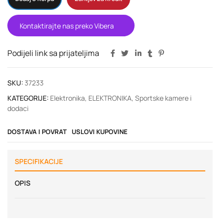
Kontaktirajte nas preko Vibera
Podijeli link sa prijateljima
SKU:
37233
KATEGORIJE:
Elektronika
,
ELEKTRONIKA
,
Sportske kamere i
dodaci
DOSTAVA I POVRAT
USLOVI KUPOVINE
SPECIFIKACIJE
OPIS