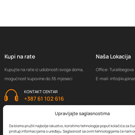
Kupi na rate
Naša Lokacija
Kupujte na rate iz udobnosti svoga doma,
Office: Turalibegova
mogućnost kupovine do 36 mjeseci
E-mail: info@kupina
KONTAKT CENTAR
+387 61 102 616
Upravljajte saglasnostima
Da bismo pružili najbolje iskustvo, koristimo tehnologije poput kolačića za čuva
pristup informacijama o uređaju. Saglasnost sa ovim tehnologijama će nam 