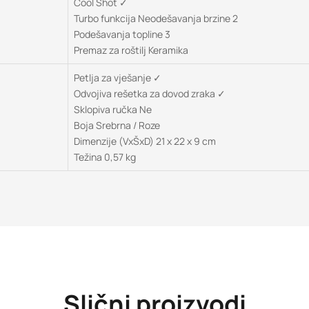
Cool Shot ✓
Turbo funkcija Neodešavanja brzine 2
Podešavanja topline 3
Premaz za roštilj Keramika
Petlja za vješanje ✓
Odvojiva rešetka za dovod zraka ✓
Sklopiva ručka Ne
Boja Srebrna / Roze
Dimenzije (VxŠxD) 21 x 22 x 9 cm
Težina 0,57 kg
Slični proizvodi