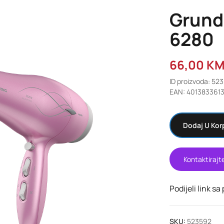
Grund
6280
66,00
K
ID proizvoda: 52
EAN: 4013833613
Dodaj U Kor
Kontaktirajt
Podijeli link sa
SKU:
523592