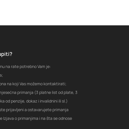
piti?
nu na rate potrebno Vam je:
a;
fona na koji Vas možemo kontaktirati;
jesećna primanja (3 platne list od plate, 3
a od penzije, dokaz i invalidnini ili sl.)
ste prijavljeni a ostavarujete primanja
je Izjava o primanjima i na šta se odnose