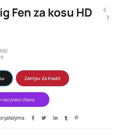
ig Fen za kosu HD
M
3592
11
pu
Zahtjev Za Kredit
e nas preko Vibera
 prijateljima