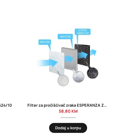
-37%
624/10
Filter za pročišćivač zraka ESPERANZA ZEPHYR EHP002SP
PHILI
58,80
KM
Dodaj u korpu