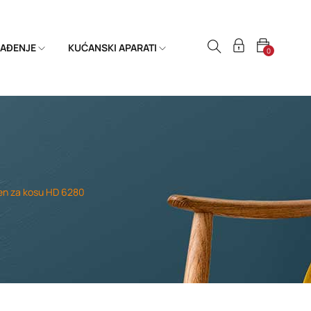
HLAĐENJE
KUĆANSKI APARATI
0
en za kosu HD 6280