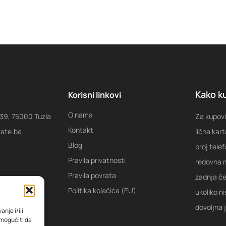
Kako ku
Korisni linkovi
O nama
 39, 75000 Tuzla
Za kupovi
Kontakt
rate.ba
lična kart
Blog
broj tele
Pravila privatnosti
redovna m
Pravila povrata
zadnja ček
Politika kolačića (EU)
ukoliko ni
dovoljna 
nje i/ili
omogućiti da