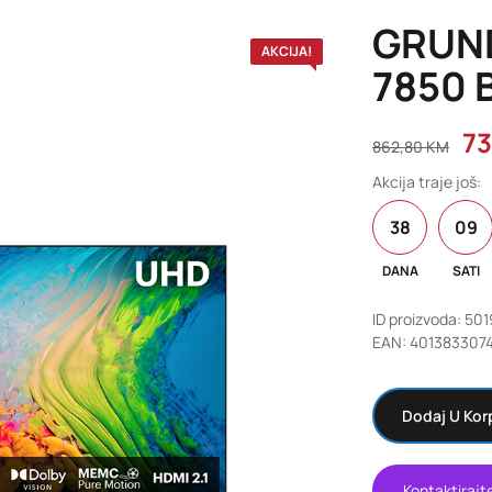
GRUND
AKCIJA!
7850 
7
862,80
KM
Akcija traje još:
38
09
DANA
SATI
ID proizvoda: 50
EAN: 401383307
Dodaj U Kor
Kontaktirajt