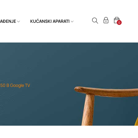
HLAĐENJE
KUĆANSKI APARATI
0
50 B Google TV