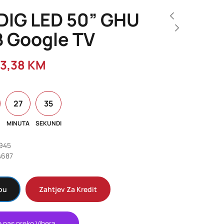
IG LED 50” GHU
B Google TV
33,38
KM
27
33
MINUTA
SEKUNDI
1945
4687
pu
Zahtjev Za Kredit
e nas preko Vibera