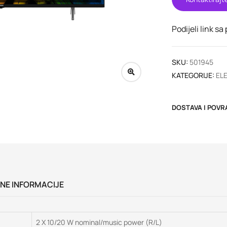
Podijeli link sa
SKU:
501945
KATEGORIJE:
EL
DOSTAVA I POVR
NE INFORMACIJE
2 X 10/20 W nominal/music power (R/L)