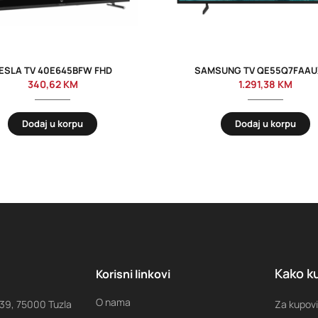
ESLA TV 40E645BFW FHD
SAMSUNG TV QE55Q7FAA
340,62
KM
1.291,38
KM
Dodaj u korpu
Dodaj u korpu
Kako ku
Korisni linkovi
O nama
 39, 75000 Tuzla
Za kupovi