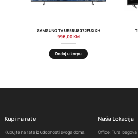
SAMSUNG TV UE55U8072FUXXH
T
996,00
KM
Dodaj u korpu
Kupi na rate
Naša Lokacija
Kupujte na rate iz udobnosti svoga doma,
Office: Turalibegova