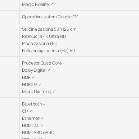
Magic Fidelity ✓
Operativni sistem Google TV
Veličina zaslona 50”/126 cm
Rezolucija 4K Ultra HD
Ploča zaslona LED
Frekvencija panela (Hz) 50
Procesor Quad Core
Dolby Digital ✓
HDR ✓
HDR10+ ✓
Micro Dimming ✓
Bluetooth ✓
CI+ ✓
Ethernet ✓
HDMI 2.1: 3
HDMI ARC eARC