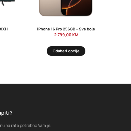
UXXH
iPhone 16 Pro 256GB – Sve boje
2.799,00
KM
Odaberi opcije
piti?
nu na rate potrebno Vam je: