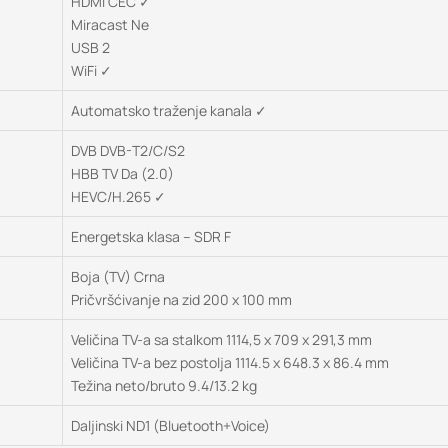
HDMI CEC ✓
Miracast Ne
USB 2
WiFi ✓
Automatsko traženje kanala ✓
DVB DVB-T2/C/S2
HBB TV Da (2.0)
HEVC/H.265 ✓
Energetska klasa – SDR F
Boja (TV) Crna
Pričvršćivanje na zid 200 x 100 mm
Veličina TV-a sa stalkom 1114,5 x 709 x 291,3 mm
Veličina TV-a bez postolja 1114.5 x 648.3 x 86.4 mm
Težina neto/bruto 9.4/13.2 kg
Daljinski ND1 (Bluetooth+Voice)