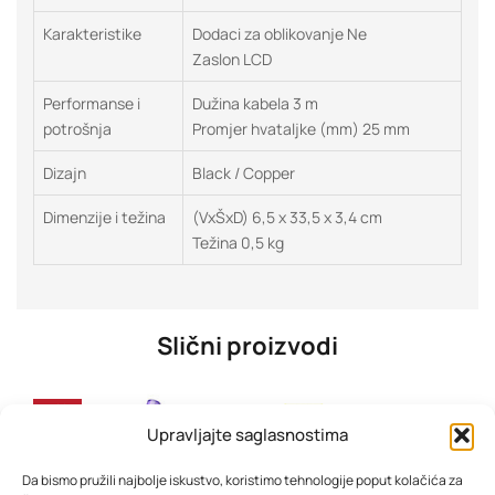
Karakteristike
Dodaci za oblikovanje Ne
Zaslon LCD
Performanse i
Dužina kabela 3 m
potrošnja
Promjer hvataljke (mm) 25 mm
Dizajn
Black / Copper
Dimenzije i težina
(VxŠxD) 6,5 x 33,5 x 3,4 cm
Težina 0,5 kg
Slični proizvodi
-30%
Upravljajte saglasnostima
Da bismo pružili najbolje iskustvo, koristimo tehnologije poput kolačića za