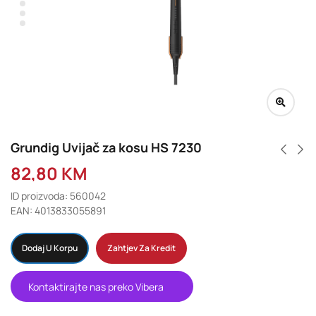
Grundig Uvijač za kosu HS 7230
82,80
KM
ID proizvoda: 560042
EAN: 4013833055891
Dodaj U Korpu
Zahtjev Za Kredit
Kontaktirajte nas preko Vibera