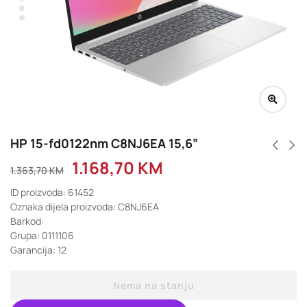
HP 15-fd0122nm C8NJ6EA 15,6”
1.168,70
KM
1.363,70
KM
ID proizvoda: 61452
Oznaka dijela proizvoda: C8NJ6EA
Barkod:
Grupa: 0111106
Garancija: 12
Nema na stanju