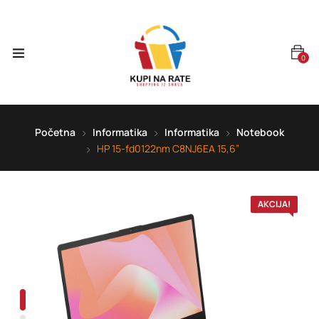
0
Početna
Informatika
Informatika
Notebook
HP 15-fd0122nm C8NJ6EA 15,6”
AKCIJA!