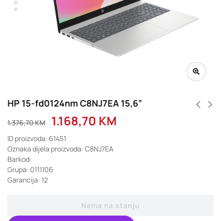
HP 15-fd0124nm C8NJ7EA 15,6”
1.168,70
KM
1.376,70
KM
ID proizvoda: 61451
Oznaka dijela proizvoda: C8NJ7EA
Barkod:
Grupa: 0111106
Garancija: 12
Nema na stanju