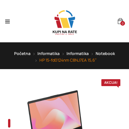
0
Početna
Informatika
Informatika
Notebook
HP 15-fd0124nm C8NJ7EA 15,6”
AKCIJA!