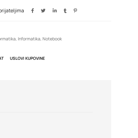
 prijateljima
ormatika
,
Informatika
,
Notebook
AT
USLOVI KUPOVINE