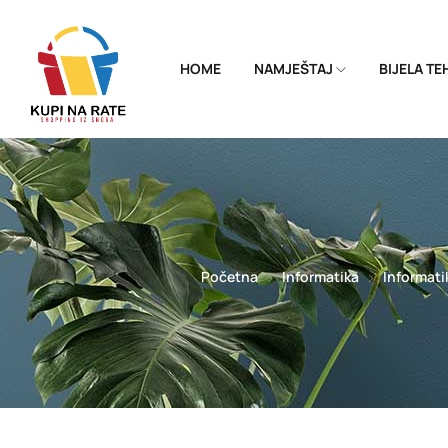
HOME
NAMJEŠTAJ
BIJELA T
Početna
Informatika
Informati