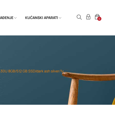
HLAĐENJE
KUĆANSKI APARATI
0
30U 8GB/512 GB SSD/dark ash silver/1y