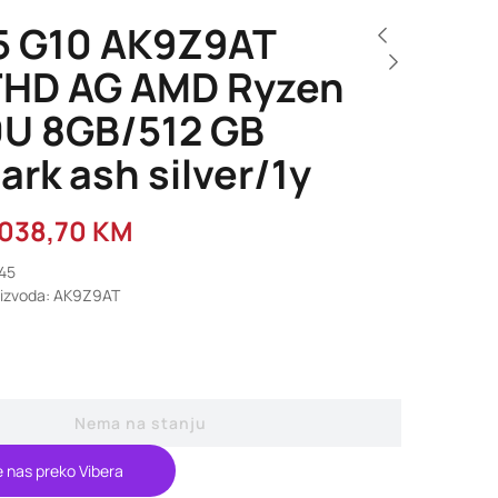
5 G10 AK9Z9AT
 FHD AG AMD Ryzen
0U 8GB/512 GB
rk ash silver/1y
.038,70
KM
045
oizvoda: AK9Z9AT
Nema na stanju
e nas preko Vibera