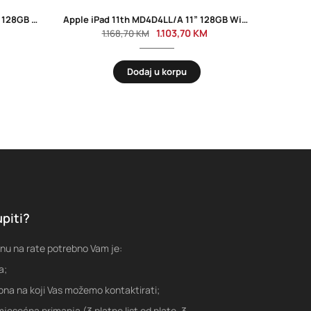
Tablet Blackview Tab A6 kids 4GB 128GB WiFi 10” Rose Pink
Apple iPad 11th MD4D4LL/A 11” 128GB Wifi Yellow
ASU
1.103,70
KM
1.168,70
KM
Dodaj u korpu
piti?
nu na rate potrebno Vam je:
a;
fona na koji Vas možemo kontaktirati;
jesećna primanja (3 platne list od plate, 3