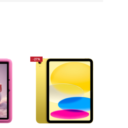
-27%
-37%