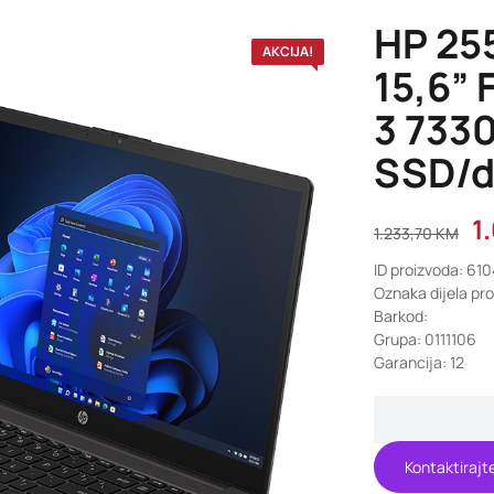
HP 25
AKCIJA!
15,6”
3 733
SSD/da
1
1.233,70
KM
ID proizvoda: 61
Oznaka dijela pr
Barkod:
Grupa: 0111106
Garancija: 12
Kontaktirajt