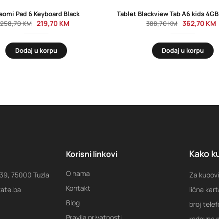
aomi Pad 6 Keyboard Black
219,70
KM
362,70
KM
258,70
KM
388,70
KM
Dodaj u korpu
Dodaj u korpu
Kako ku
Korisni linkovi
O nama
 39, 75000 Tuzla
Za kupovi
Kontakt
rate.ba
lična kart
Blog
broj tele
Pravila privatnosti
redovna m