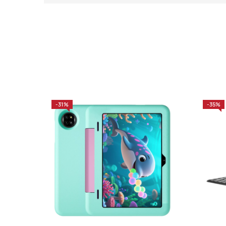
-31%
-35%