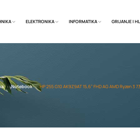
EHNIKA
ELEKTRONIKA
INFORMATIKA
GRIJANJE I 
ka
Notebook
HP 255 G10 AK9Z9AT 15,6” FHD AG AMD Ryzen 3 73