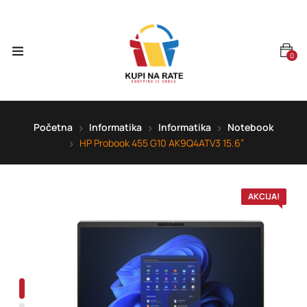
0
Početna
Informatika
Informatika
Notebook
HP Probook 455 G10 AK9Q4ATV3 15.6”
AKCIJA!