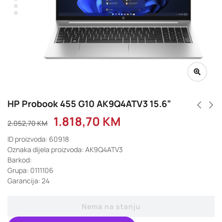
HP Probook 455 G10 AK9Q4ATV3 15.6”
1.818,70
KM
2.052,70
KM
ID proizvoda: 60918
Oznaka dijela proizvoda: AK9Q4ATV3
Barkod:
Grupa: 0111106
Garancija: 24
Nema na stanju