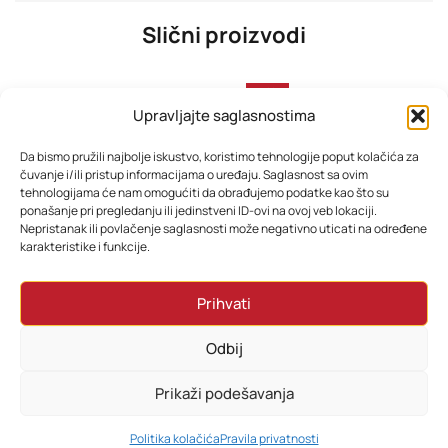
Slični proizvodi
-32%
Upravljajte saglasnostima
Da bismo pružili najbolje iskustvo, koristimo tehnologije poput kolačića za
čuvanje i/ili pristup informacijama o uređaju. Saglasnost sa ovim
tehnologijama će nam omogućiti da obrađujemo podatke kao što su
ponašanje pri pregledanju ili jedinstveni ID-ovi na ovoj veb lokaciji.
Nepristanak ili povlačenje saglasnosti može negativno uticati na određene
karakteristike i funkcije.
KLIMA SAMSUNG INVERTER AR35 AR12TXHQASINEU
Grundig Klima GEEPWE 180/181 Inverter -20°C WIFI
Prihvati
1.378,80
KM
2.158,80
KM
1.770,22
KM
Odbij
Dodaj u korpu
Dodaj u korpu
Prikaži podešavanja
0
Politika kolačića
Pravila privatnosti
HOME
PRETRAŽI
KORPA
MOJ RAČUN