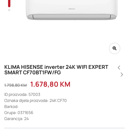
KLIMA HISENSE inverter 24K WIFI EXPERT
SMART CF70BT1FW/FG
1.678,80
KM
1.798,80
KM
ID proizvoda: 57003
Oznaka dijela proizvoda: 24K CF70
Barkod:
Grupa: 0371656
Garancija: 24