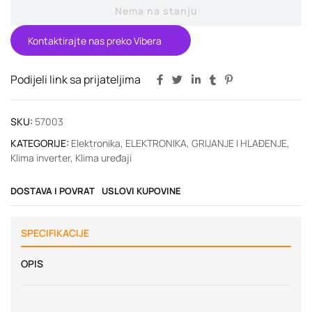
Nema na stanju
Kontaktirajte nas preko Vibera
Podijeli link sa prijateljima
SKU:
57003
KATEGORIJE:
Elektronika
,
ELEKTRONIKA
,
GRIJANJE I HLAĐENJE
,
Klima inverter
,
Klima uređaji
DOSTAVA I POVRAT
USLOVI KUPOVINE
SPECIFIKACIJE
OPIS