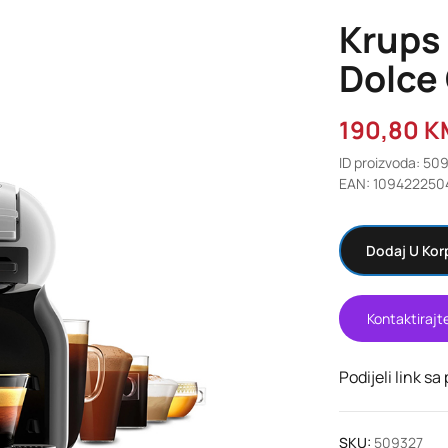
Krups 
Dolce
190,80
K
ID proizvoda: 50
EAN: 109422250
Dodaj U Kor
Kontaktirajt
Podijeli link sa
SKU:
509327