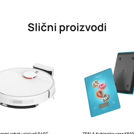
Slični proizvodi
aomi robot usisivač S40C
TESLA Kuhinjska vaga KS1