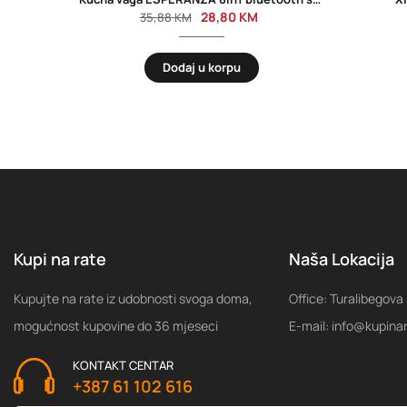
28,80
KM
35,88
KM
Dodaj u korpu
Kupi na rate
Naša Lokacija
Kupujte na rate iz udobnosti svoga doma,
Office: Turalibegova
mogućnost kupovine do 36 mjeseci
E-mail: info@kupina
KONTAKT CENTAR
+387 61 102 616