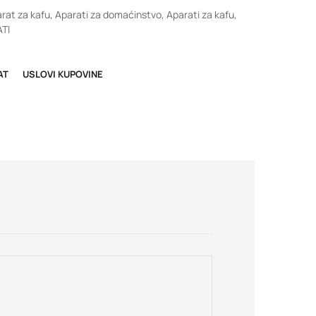
rat za kafu
,
Aparati za domaćinstvo
,
Aparati za kafu
,
TI
AT
USLOVI KUPOVINE