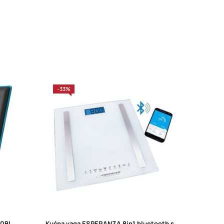
-33%
00BL
Kućna vaga ESPERANZA 8in1 bluetooth scale BESTFIT white, EBS016W