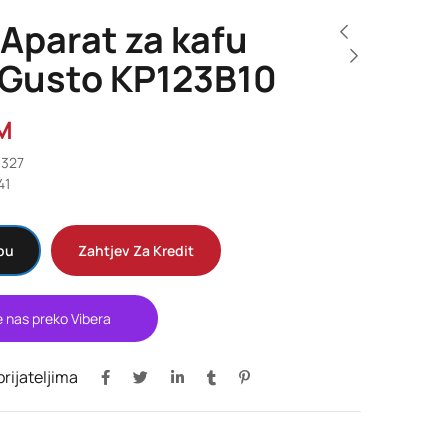
Aparat za kafu
 Gusto KP123B10
M
9327
41
pu
Zahtjev Za Kredit
e nas preko Vibera
 prijateljima