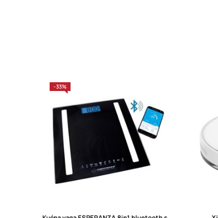
-33%
Kućna vaga ESPERANZA 8in1 bluetooth scale BESTFIT black EBS016K
Xi