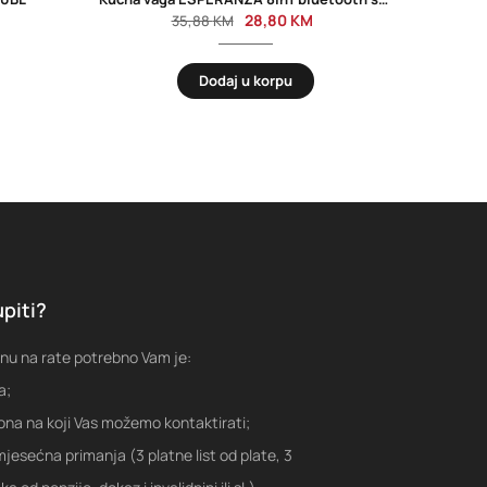
28,80
KM
35,88
KM
Dodaj u korpu
piti?
nu na rate potrebno Vam je:
a;
fona na koji Vas možemo kontaktirati;
jesećna primanja (3 platne list od plate, 3