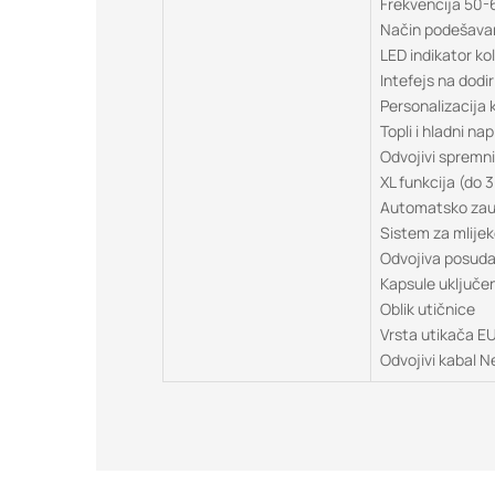
Frekvencija 50-
Način podešavan
LED indikator ko
Intefejs na dodi
Personalizacija 
Topli i hladni nap
Odvojivi spremn
XL funkcija (do 
Automatsko zaus
Sistem za mlije
Odvojiva posuda
Kapsule uključe
Oblik utičnice
Vrsta utikača E
Odvojivi kabal N