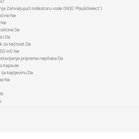
60
ja Zahvaljujući indikatoru vode (NDG ‘Play&Select’)
ličine Ne
r Ne
količine Da
ici Da
ik za tečnost Da
300 ml) Ne
tavljanje pripreme napitaka Da
ko Kapsule
 za kapljevinu Da
ne Ne
UR
e