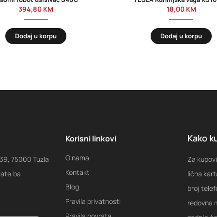
394,80
KM
18,00
KM
Dodaj u korpu
Dodaj u korpu
Kako ku
Korisni linkovi
O nama
 39, 75000 Tuzla
Za kupovi
Kontakt
rate.ba
lična kart
Blog
broj tele
Pravila privatnosti
redovna m
Pravila povrata