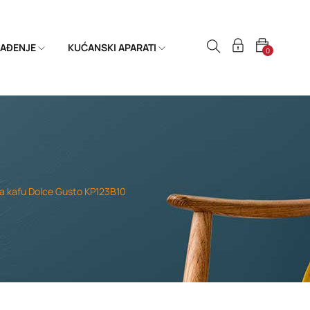
HLAĐENJE
KUĆANSKI APARATI
0
za kafu Dolce Gusto KP123B10