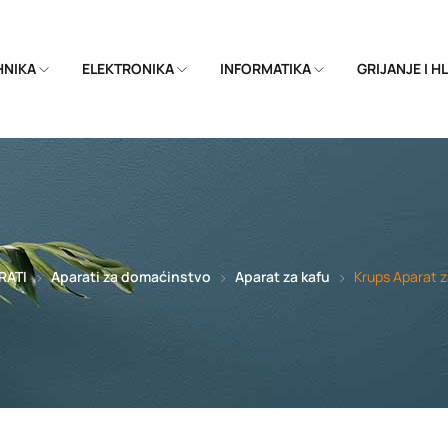
EHNIKA
ELEKTRONIKA
INFORMATIKA
GRIJANJE I 
RATI
Aparati za domaćinstvo
Aparat za kafu
Krups Aparat 