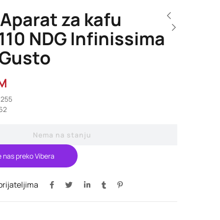
Aparat za kafu
110 NDG Infinissima
 Gusto
M
9255
62
Nema na stanju
e nas preko Vibera
 prijateljima