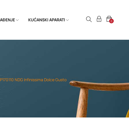
HLAĐENJE
KUĆANSKI APARATI
0
KP170110 NDG Infinissima Dolce Gusto