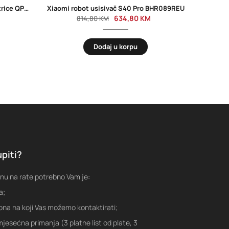
PHILIPS One Blade zamjenske oštrice QP220/51
Xiaomi robot usisivač S40 Pro BHR089REU
BO
634,80
KM
814,80
KM
Dodaj u korpu
piti?
nu na rate potrebno Vam je:
a;
fona na koji Vas možemo kontaktirati;
jesećna primanja (3 platne list od plate, 3