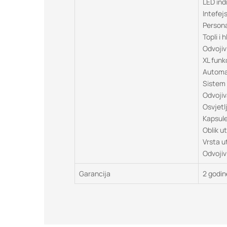
LED ind
Intefej
Persona
Topli i 
Odvojiv
XL funk
Automat
Sistem 
Odvojiv
Osvjetl
Kapsule
Oblik u
Vrsta u
Odvojiv
Garancija
2 godin