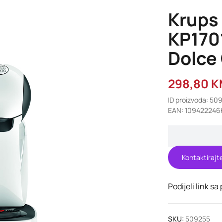
Krups 
KP170
Dolce
298,80
K
ID proizvoda: 50
EAN: 109422246
Kontaktirajt
Podijeli link sa
SKU:
509255