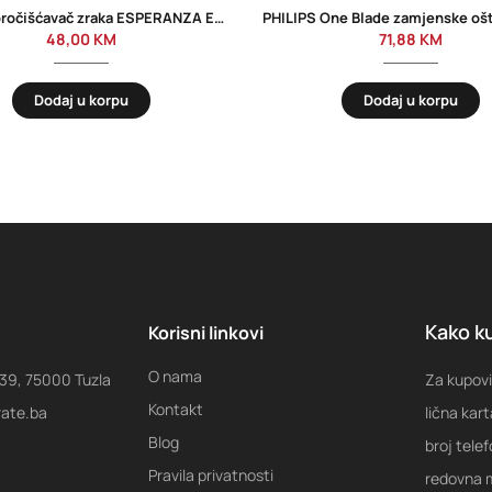
Filter za pročišćavač zraka ESPERANZA EHP001SP
48,00
KM
71,88
KM
Dodaj u korpu
Dodaj u korpu
Kako ku
Korisni linkovi
O nama
 39, 75000 Tuzla
Za kupovi
Kontakt
rate.ba
lična kart
Blog
broj tele
Pravila privatnosti
redovna m