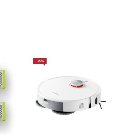
-35%
-26%