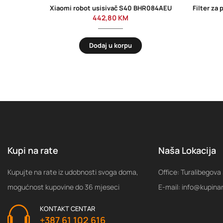
Xiaomi robot usisivač S40 BHR084AEU
442,80
KM
Dodaj u korpu
Kupi na rate
Naša Lokacija
Kupujte na rate iz udobnosti svoga doma,
Office: Turalibegova
mogućnost kupovine do 36 mjeseci
E-mail: info@kupina
KONTAKT CENTAR
+387 61 102 616