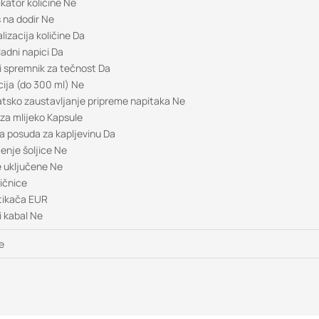
ikator količine Ne
s na dodir Ne
lizacija količine Da
hladni napici Da
i spremnik za tečnost Da
cija (do 300 ml) Ne
sko zaustavljanje pripreme napitaka Ne
za mlijeko Kapsule
a posuda za kapljevinu Da
jenje šoljice Ne
 uključene Ne
tičnice
tikača EUR
i kabal Ne
e