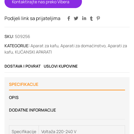
Kontaktirajte nas preko Vibera
Podijeli link sa prijateljima
SKU:
509256
KATEGORIJE:
Aparat za kafu
,
Aparati za domaćinstvo
,
Aparati za
kafu
,
KUĆANSKI APARATI
DOSTAVA I POVRAT
USLOVI KUPOVINE
SPECIFIKACIJE
OPIS
DODATNE INFORMACIJE
Specifikacije
Voltaža 220-240 V