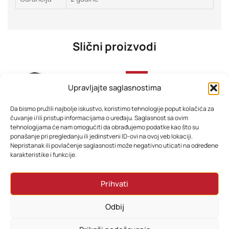
Slični proizvodi
-33%
Upravljajte saglasnostima
Da bismo pružili najbolje iskustvo, koristimo tehnologije poput kolačića za
čuvanje i/ili pristup informacijama o uređaju. Saglasnost sa ovim
tehnologijama će nam omogućiti da obrađujemo podatke kao što su
ponašanje pri pregledanju ili jedinstveni ID-ovi na ovoj veb lokaciji.
Nepristanak ili povlačenje saglasnosti može negativno uticati na određene
karakteristike i funkcije.
Filter za pročišćavač zraka ESPERANZA EHP001SP
Kućna vaga ESPERANZA 8in1 bluetooth scale BESTFIT white, EBS016W
Prihvati
48,00
KM
35,88
KM
28,80
KM
Odbij
Dodaj u korpu
Dodaj u korpu