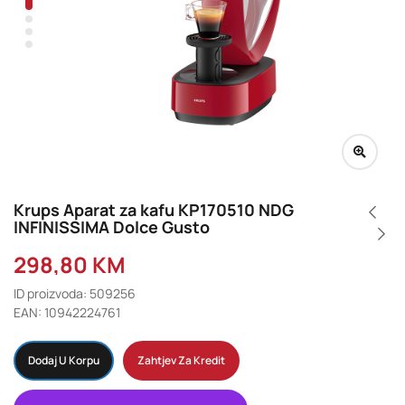
Krups Aparat za kafu KP170510 NDG
INFINISSIMA Dolce Gusto
298,80
KM
ID proizvoda: 509256
EAN: 10942224761
Dodaj U Korpu
Zahtjev Za Kredit