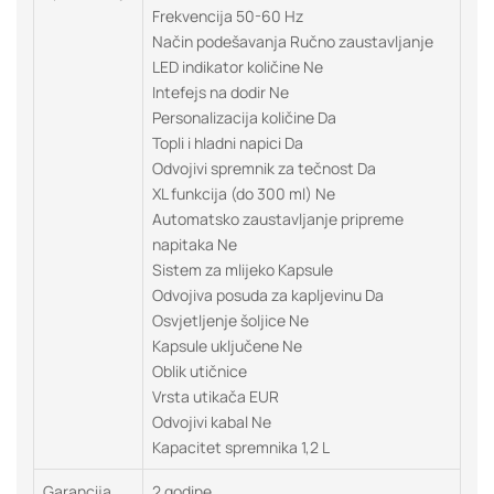
Frekvencija 50-60 Hz
Način podešavanja Ručno zaustavljanje
LED indikator količine Ne
Intefejs na dodir Ne
Personalizacija količine Da
Topli i hladni napici Da
Odvojivi spremnik za tečnost Da
XL funkcija (do 300 ml) Ne
Automatsko zaustavljanje pripreme
napitaka Ne
Sistem za mlijeko Kapsule
Odvojiva posuda za kapljevinu Da
Osvjetljenje šoljice Ne
Kapsule uključene Ne
Oblik utičnice
Vrsta utikača EUR
Odvojivi kabal Ne
Kapacitet spremnika 1,2 L
Garancija
2 godine