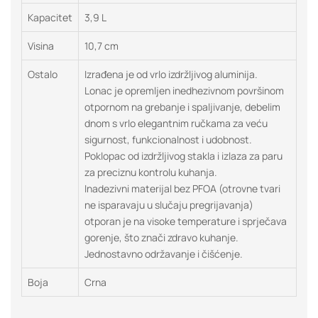
Kapacitet
3,9 L
Visina
10,7 cm
Ostalo
Izrađena je od vrlo izdržljivog aluminija.
Lonac je opremljen inedhezivnom površinom
otpornom na grebanje i spaljivanje, debelim
dnom s vrlo elegantnim ručkama za veću
sigurnost, funkcionalnost i udobnost.
Poklopac od izdržljivog stakla i izlaza za paru
za preciznu kontrolu kuhanja.
Inadezivni materijal bez PFOA (otrovne tvari
ne isparavaju u slučaju pregrijavanja)
otporan je na visoke temperature i sprječava
gorenje, što znači zdravo kuhanje.
Jednostavno održavanje i čišćenje.
Boja
Crna