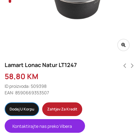
Lamart Lonac Natur LT1247
58,80
KM
ID proizvoda: 509398
EAN: 8590669353507
Dodaj U Korpu
Zahtjev Za Kredit
Kontaktirajte nas preko Vibera