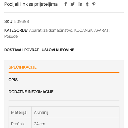
Podijeli link sa prijateljima
SKU:
509398
KATEGORIJE:
Aparati za domaćinstvo
,
KUĆANSKI APARATI
,
Posuđe
DOSTAVA I POVRAT
USLOVI KUPOVINE
SPECIFIKACIJE
OPIS
DODATNE INFORMACIJE
Materijal
Aluminij
Prečnik
24 cm