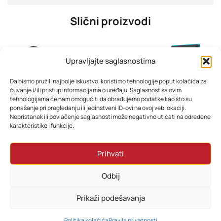
Slični proizvodi
Upravljajte saglasnostima
Da bismo pružili najbolje iskustvo, koristimo tehnologije poput kolačića za
čuvanje i/ili pristup informacijama o uređaju. Saglasnost sa ovim
tehnologijama će nam omogućiti da obrađujemo podatke kao što su
ponašanje pri pregledanju ili jedinstveni ID-ovi na ovoj veb lokaciji.
Nepristanak ili povlačenje saglasnosti može negativno uticati na određene
karakteristike i funkcije.
Filter za pročišćavač zraka ESPERANZA EHP001SP
TESLA Kuhinjska vaga KS100BL
Prihvati
48,00
KM
18,00
KM
Odbij
Dodaj u korpu
Dodaj u korpu
Prikaži podešavanja
0
Politika kolačića
Pravila privatnosti