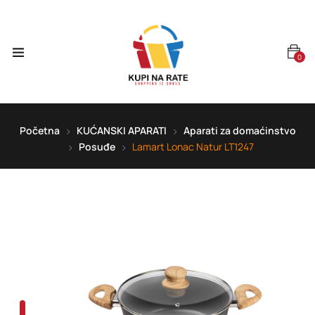
0
Početna
KUĆANSKI APARATI
Aparati za domaćinstvo
Posuđe
Lamart Lonac Natur LT1247