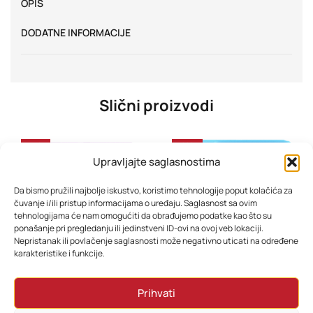
OPIS
DODATNE INFORMACIJE
Slični proizvodi
-31%
-28%
Upravljajte saglasnostima
Da bismo pružili najbolje iskustvo, koristimo tehnologije poput kolačića za
čuvanje i/ili pristup informacijama o uređaju. Saglasnost sa ovim
tehnologijama će nam omogućiti da obrađujemo podatke kao što su
ponašanje pri pregledanju ili jedinstveni ID-ovi na ovoj veb lokaciji.
Nepristanak ili povlačenje saglasnosti može negativno uticati na određene
karakteristike i funkcije.
Tablet Blackview Tab 20 KIDS 10” Unicorn Purple
Tablet Blackview Tab A6 kids 4GB 128GB WiFi 10” Ocean Blue
Prihvati
375,70
KM
388,70
KM
336,70
KM
362,70
KM