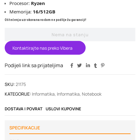
Procesor:
Ryzen
Memorija:
16/512GB
Oštećenja uzrokovana vodom ne podliježu garanciji!
Nema na stanju
Kontaktirajte nas preko Vibera
Podijeli link sa prijateljima
SKU:
21175
KATEGORIJE:
Informatika
,
Informatika
,
Notebook
DOSTAVA I POVRAT
USLOVI KUPOVINE
SPECIFIKACIJE