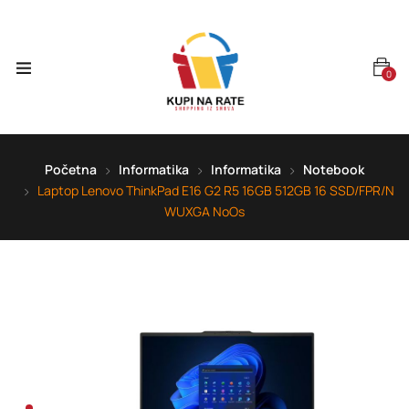
0
Početna
Informatika
Informatika
Notebook
Laptop Lenovo ThinkPad E16 G2 R5 16GB 512GB 16 SSD/FPR/N
WUXGA NoOs