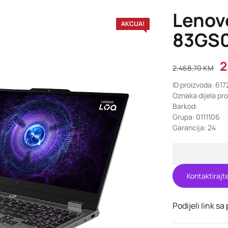
Lenov
AKCIJA!
83GS
2
2.468,70
KM
ID proizvoda: 617
Oznaka dijela p
Barkod:
Grupa: 0111106
Garancija: 24
Kontaktirajt
Podijeli link sa