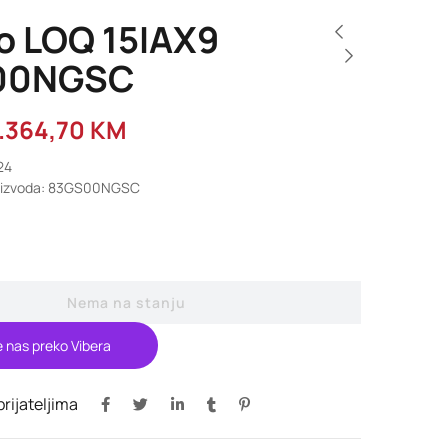
o LOQ 15IAX9
00NGSC
.364,70
KM
24
roizvoda: 83GS00NGSC
Nema na stanju
e nas preko Vibera
 prijateljima