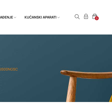
HLAĐENJE
KUĆANSKI APARATI
0
83GS00NGSC