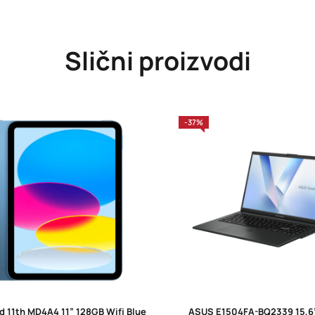
Slični proizvodi
-37%
d 11th MD4A4 11” 128GB Wifi Blue
ASUS E1504FA-BQ2339 15,6