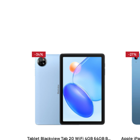
-34%
-27%
Tablet Blackview Tab 20 WiFi 4GB 64GB Blizzard Blue
Apple iPa