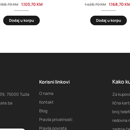
1.103,70
KM
1.168,70
K
1.168,70
KM
1.428,70
KM
Dodaj u korpu
Dodaj u korpu
Kako ku
Korisni linkovi
O nama
 39, 75000 Tuzla
Za kupovi
Kontakt
rate.ba
lična kart
Blog
broj tele
Pravila privatnosti
redovna m
Pravila povrata
zadnja ček