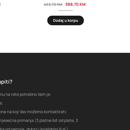
M
388,70
KM
453,70
KM
Dodaj u korpu
piti?
nu na rate potrebno Vam je:
a;
fona na koji Vas možemo kontaktirati;
jesećna primanja (3 platne list od plate, 3
a od penzije, dokaz i invalidnini ili sl.)