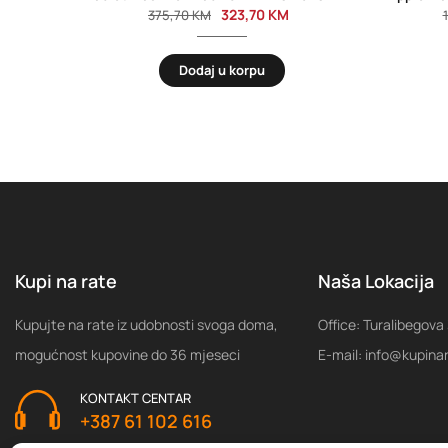
323,70
KM
375,70
KM
Dodaj u korpu
Kupi na rate
Naša Lokacija
Kupujte na rate iz udobnosti svoga doma,
Office: Turalibegova
mogućnost kupovine do 36 mjeseci
E-mail: info@kupina
KONTAKT CENTAR
+387 61 102 616