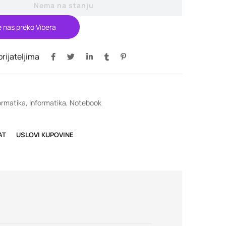
Nema na stanju
e nas preko Vibera
 prijateljima
ormatika
,
Informatika
,
Notebook
AT
USLOVI KUPOVINE