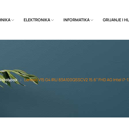
EHNIKA
ELEKTRONIKA
INFORMATIKA
GRIJANJE I 
Notebook
Lenovo V15 G4 IRU 83A100QSSCV2 15.6” FHD AG Intel i7