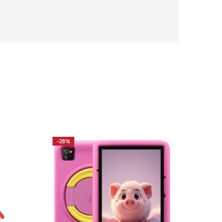
-28%
-40%