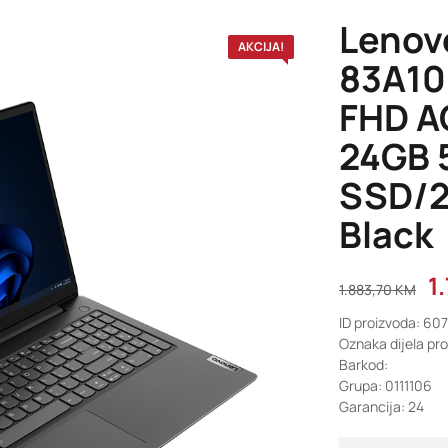
Lenov
AKCIJA!
83A10
FHD AG
24GB 
SSD/2
Black
1
1.883,70
KM
ID proizvoda: 60
Oznaka dijela p
Barkod:
Grupa: 0111106
Garancija: 24