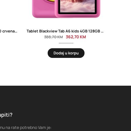
Tablet piši briši Everest EV-DY100 crvena, 36001
Tablet Blackview Tab A6 kids 4GB 128GB WiFi 10” Rose Pink
362,70
KM
388,70
KM
Dodaj u korpu
piti?
nu na rate potrebno Vam je: