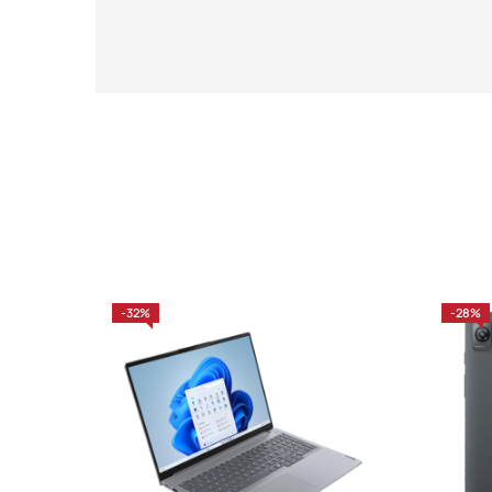
-32%
-28%