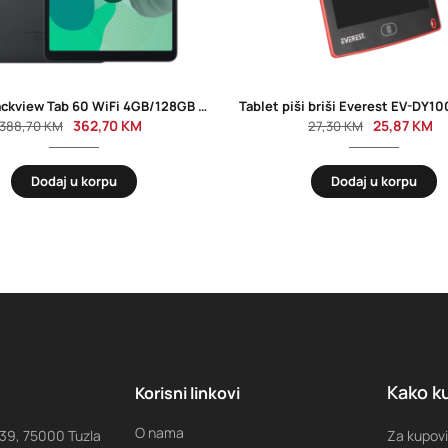
Tablet Blackview Tab 60 WiFi 4GB/128GB 10.1” Gray
362,70
KM
25,87
KM
388,70
KM
27,30
KM
Dodaj u korpu
Dodaj u korpu
Kako ku
Korisni linkovi
O nama
 39, 75000 Tuzla
Za kupovi