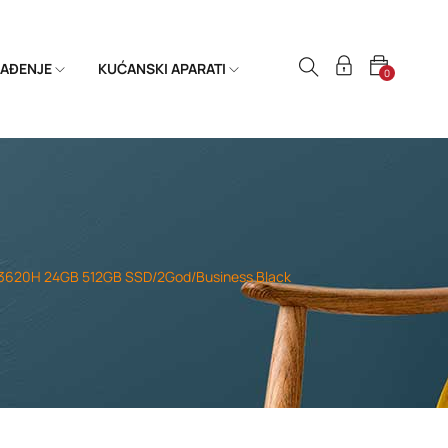
HLAĐENJE
KUĆANSKI APARATI
0
-13620H 24GB 512GB SSD/2God/Business Black