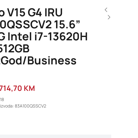
o V15 G4 IRU
0QSSCV2 15.6”
 Intel i7-13620H
512GB
God/Business
.714,70
KM
718
roizvoda: 83A100QSSCV2