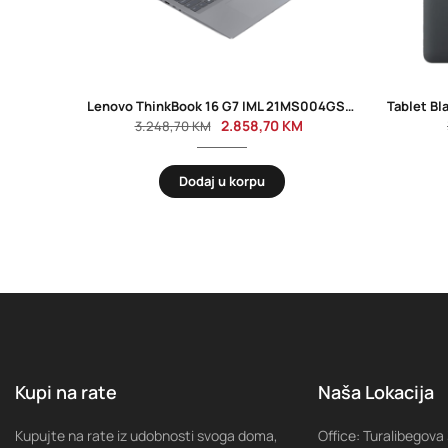
Lenovo ThinkBook 16 G7 IML 21MS004GSC 16”
2.858,70
KM
3.248,70
KM
Dodaj u korpu
Kupi na rate
Naša Lokacija
Kupujte na rate iz udobnosti svoga doma,
Office: Turalibegova