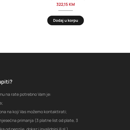
322,15
KM
Dodaj u korpu
piti?
nu na rate potrebno Vam je:
a;
fona na koji Vas možemo kontaktirati;
jesećna primanja (3 platne list od plate, 3
a od penzije, dokaz i invalidnini ili sl.)