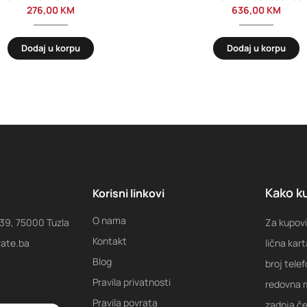
276,00
KM
636,00
KM
Dodaj u korpu
Dodaj u korpu
Kako ku
Korisni linkovi
O nama
 39, 75000 Tuzla
Za kupovi
Kontakt
rate.ba
lična kart
Blog
broj tele
Pravila privatnosti
redovna m
Pravila povrata
zadnja ček