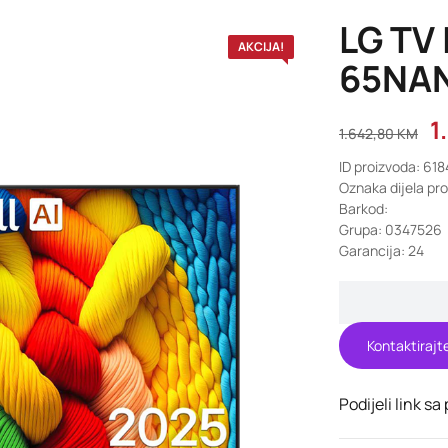
LG TV 
AKCIJA!
65NA
1
1.642,80
KM
ID proizvoda: 61
Oznaka dijela p
Barkod:
Grupa: 0347526
Garancija: 24
Kontaktirajt
Podijeli link sa