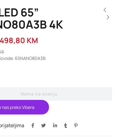
LED 65”
NO80A3B 4K
.498,80
KM
846
roizvoda: 65NANO80A3B
Nema na stanju
e nas preko Vibera
 prijateljima