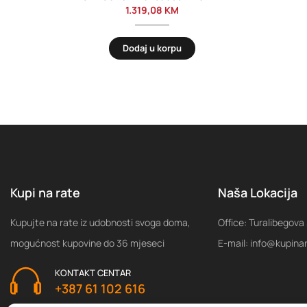
1.319,08
KM
Dodaj u korpu
Kupi na rate
Naša Lokacija
Kupujte na rate iz udobnosti svoga doma,
Office: Turalibegova
mogućnost kupovine do 36 mjeseci
E-mail: info@kupina
KONTAKT CENTAR
+387 61 102 616