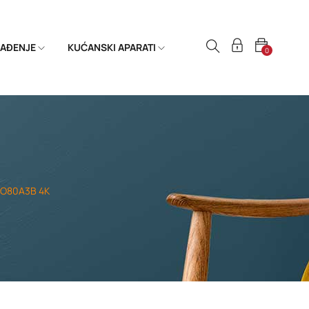
HLAĐENJE
KUĆANSKI APARATI
0
NO80A3B 4K