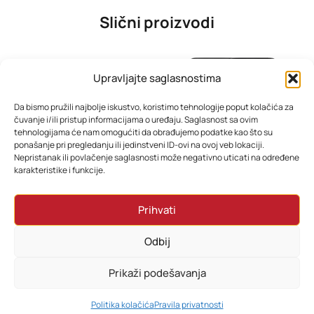
Slični proizvodi
Upravljajte saglasnostima
Da bismo pružili najbolje iskustvo, koristimo tehnologije poput kolačića za
čuvanje i/ili pristup informacijama o uređaju. Saglasnost sa ovim
tehnologijama će nam omogućiti da obrađujemo podatke kao što su
ponašanje pri pregledanju ili jedinstveni ID-ovi na ovoj veb lokaciji.
Nepristanak ili povlačenje saglasnosti može negativno uticati na određene
karakteristike i funkcije.
TESLA TV 75E645BUW 4K
iPhone 16 Pro Max 256GB – Sve boje | Besplatna dostava
Prihvati
1.291,38
KM
2.999,00
KM
Odbij
Dodaj u korpu
Odaberi opcije
Prikaži podešavanja
0
Politika kolačića
Pravila privatnosti
HOME
PRETRAŽI
KORPA
MOJ RAČUN