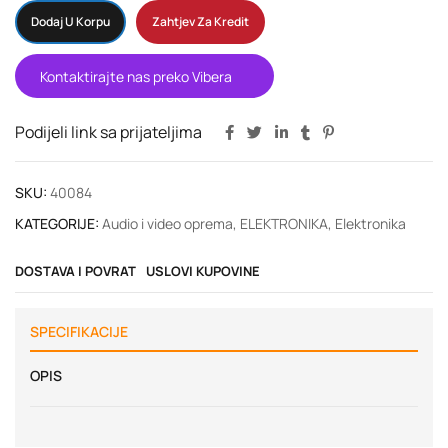
Dodaj U Korpu
Zahtjev Za Kredit
Kontaktirajte nas preko Vibera
Podijeli link sa prijateljima
SKU:
40084
KATEGORIJE:
Audio i video oprema
,
ELEKTRONIKA
,
Elektronika
DOSTAVA I POVRAT
USLOVI KUPOVINE
SPECIFIKACIJE
OPIS