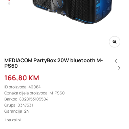
MEDIACOM PartyBox 20W bluetooth M-
PS60
166,80
KM
ID proizvoda: 40084
Oznaka dijela proizvoda: M-PS60
Barkod: 8028153105504
Grupa: 0347531
Garancija: 24
1 na zalihi